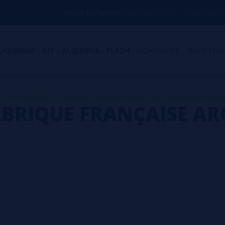
AQUI ESTAMOS
PARA AJUDÁ-LO COM QUALQUER DÚVIDA
LÍQUIDOS
DIY - ALQUIMIA
FLASH
NOVIDADES
HIGH END
Y - ALQUIMIA
>
Aromas Concentrados
>
La Fabrique França
ABRIQUE FRANÇAISE A