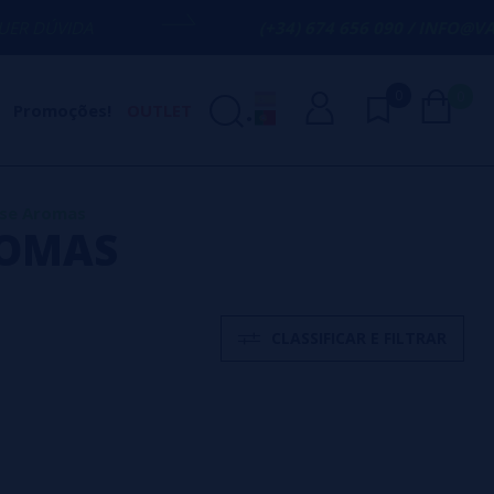
(+34) 674 656 090 / INFO@VAPORPLANET.
0
0
Promoções!
OUTLET
ise Aromas
ROMAS
CLASSIFICAR E FILTRAR