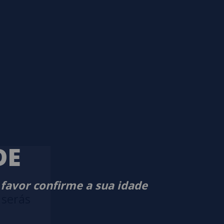
DE
 favor confirme a sua idade
 serás