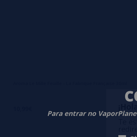
Aroma Le Mille Feuille - La Fabrique Française 30ml
C
¡Hola
10,99€
Para entrar no VaporPlanet
Te es
redir