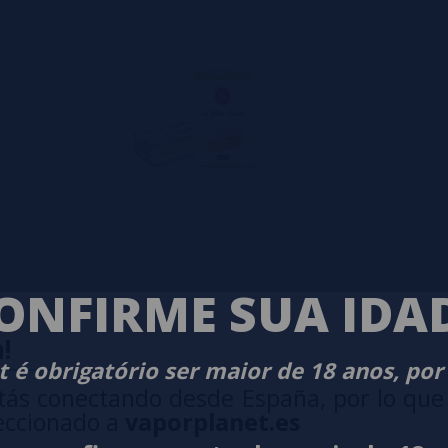
ONFIRME SUA IDA
!
 é obrigatório ser maior de 18 anos, por
tás conectando desde España, por lo que
eccionado a
vaporplanet.es