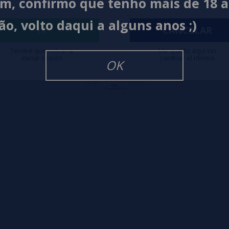
im, confirmo que tenho mais de 18 
ão, volto daqui a alguns anos ;)
IR
CANCELAR
Tendré que volver a
Me quedo aquí sin
iniciar sesión
cambiar el idioma
OK