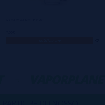
Aroma Vortex 30ml - Monster
7,50€
notificar-me
-
VAPORPLANET
PARTICIPE DO NOSSO