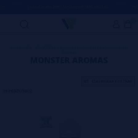
(+34) 674 656 090 / INFO@VAPORPLANET.ES
PORTES GRÁ
0
Home
>
DIY - ALQUIMIA
>
Aromas Concentrados
>
Monster
Aromas
MONSTER AROMAS
CLASSIFICAR E FILTRAR
19 PRODUTO(S)