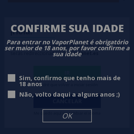
CONFIRME SUA IDADE
¡Hola!
Para entrar no VaporPlanet é obrigatório
Te estás conectando desde España, por lo que
ser maior de 18 anos, por favor confirme a
sua idade
serás redireccionado a
vaporplanet.es
IR
Sim, confirmo que tenho mais de
18 anos
Tendré que volver a iniciar sesión
Não, volto daqui a alguns anos ;)
Aroma GOALOR 30ml - Monster
CANCELAR
7,50€
Me quedo aquí sin cambiar el idioma
OK
notificar-me