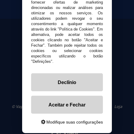
fornecer ofertas de marketing
direcionadas ou realizar análises para
Suporte ao cliente
otimizar os nossos serviços. Os
Envio e devoluções
utilizadores podem revogar o seu
Formas de pagamento
consentimento a qualquer momento
através do link "Política de Cookies". Em
Contato
alternativa, pode aceitar todos os
cookies clicando no botão "Aceitar e
Fechar". Também pode rejeitar todos os
Segurança e privacidade
cookies ou selecionar cookies
Termos e Condições de Uso
específicos utilizando o botão
Política de privacidade
"Definições".
Política de cookies
Declínio
Aceitar e Fechar
© VaporPlanet.pt
|
Compre Cigarros Eletrônicos
|
Loja
Cigarrillos Electronicos
Yopi Online SL CIF: B90451832
Modifique suas configurações