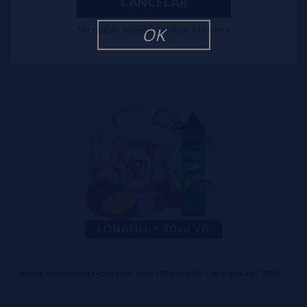
CANCELAR
8,50€
Me quedo aquí sin cambiar el idioma
OK
comprar
Aroma Passionfruit Lychee Ice 10ml/120 (Longfill) Yeti + VG FAST 70ML