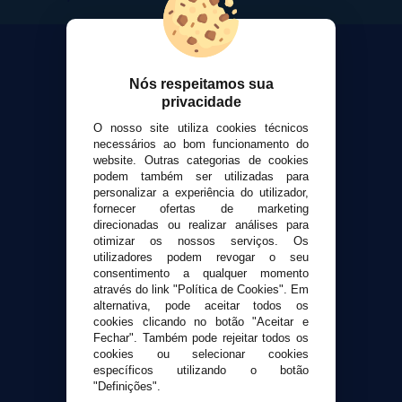
Nós respeitamos sua
privacidade
VaporPlanet
O nosso site utiliza cookies técnicos
Sobre nós
necessários ao bom funcionamento do
Calculadora DIY Alquimia
website. Outras categorias de cookies
podem também ser utilizadas para
Contato
personalizar a experiência do utilizador,
fornecer ofertas de marketing
direcionadas ou realizar análises para
Suporte ao cliente
otimizar os nossos serviços. Os
Envio e devoluções
utilizadores podem revogar o seu
Formas de pagamento
consentimento a qualquer momento
através do link "Política de Cookies". Em
Contato
alternativa, pode aceitar todos os
cookies clicando no botão "Aceitar e
Fechar". Também pode rejeitar todos os
Segurança e privacidade
cookies ou selecionar cookies
Termos e Condições de Uso
específicos utilizando o botão
Política de privacidade
"Definições".