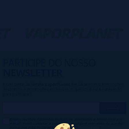
VAPORPLANET
PARTICIPE DO NOSSO
NEWSLETTER
Fazer parte da família
VaporPlanet
lhe dá acesso a Promoções,
descontos e promoções exclusivas, o que você está esperando
para participar?
Desejo receber descontos exclusivos, novidades e tendências por
e-mail. Posso cancelar a inscrição a qualquer momento de acordo
com o que está declarado na
Política de Publicidade
.