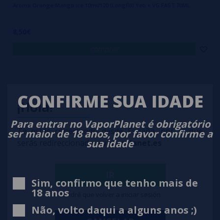
Aroma Orange Mango Ice 10ml/120 (Longfill) Yeti + VG FAST 70ML
8,50€
comprar
CONFIRME SUA IDADE
¡Hola!
Para entrar no VaporPlanet é obrigatório
Te estás conectando desde España, por lo que
ser maior de 18 anos, por favor confirme a
sua idade
serás redireccionado a
vaporplanet.es
IR
Sim, confirmo que tenho mais de
18 anos
Tendré que volver a iniciar sesión
Não, volto daqui a alguns anos ;)
Aroma Strawberry Lemon Ice 10ml/120 (Longfill) Yeti + VG FAST 70ML