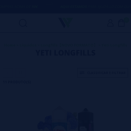
S ACIMA DE
50€
AQUI ESTAMOS
PARA AJUDÁ-LO COM QUALQUER
0
Home
>
Líquidos
>
Longfills【NOVO FORMATO】
>
Yeti Longfills
YETI LONGFILLS
CLASSIFICAR E FILTRAR
11 PRODUTO(S)