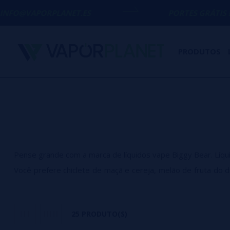
ORPLANET.ES
PORTES GRÁTIS
EM COMPRAS 
PRODUTOS
Pense grande com a marca de líquidos vape Biggy Bear. Líquid
Você prefere chiclete de maçã e cereja, melão de fruta do
faz as coisas pela metade!
Num mercado saturado de líquidos pequenos, insossos e s
25 PRODUTO(S)
de 200ml, sabores descaradamente intensos e uma proposta