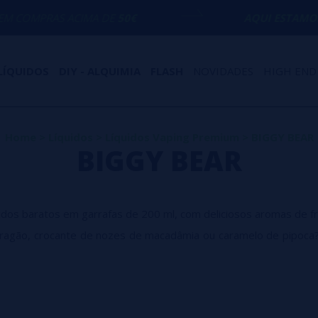
ACIMA DE
50€
AQUI ESTAMOS
PARA AJUD
LÍQUIDOS
DIY - ALQUIMIA
FLASH
NOVIDADES
HIGH END
Home
>
Líquidos
>
Líquidos Vaping Premium
>
BIGGY BEAR
BIGGY BEAR
os baratos em garrafas de 200 ml, com deliciosos aromas de fruta
 dragão, crocante de nozes de macadâmia ou caramelo de pipoca
em personalidade, a BIGGY BEAR aparece como aquele personag
 clara: fazer você vaporizar grande ou nem começar. Nada de f