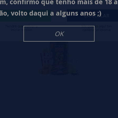
im, confirmo que tenho mais de 18 
ão, volto daqui a alguns anos ;)
IR
CANCELAR
Tendré que volver a
Me quedo aquí sin
iniciar sesión
cambiar el idioma
OK