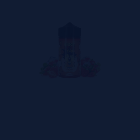
m presença, sobremesa com potência, e uma nuvem tão densa 
tagem.
ade que parece saída de um laboratório de alquimistas vicia
a, pipoca com caramelo, melão com pitaya, e até nozes de macadâ
abor foi criado com a intenção de ser lembrado, não apenas c
quido “barato” pode entregar.