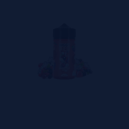
sas inesperadas
finada ou minimalista. Ela é gigante por natureza. É a marca
r sérias, a Biggy Bear simplesmente foca no que interessa:
 — e deve — ser divertido, exagerado e cheio de personalid
 ao urso. Mas aviso logo: uma vez que você prova, não volta mais