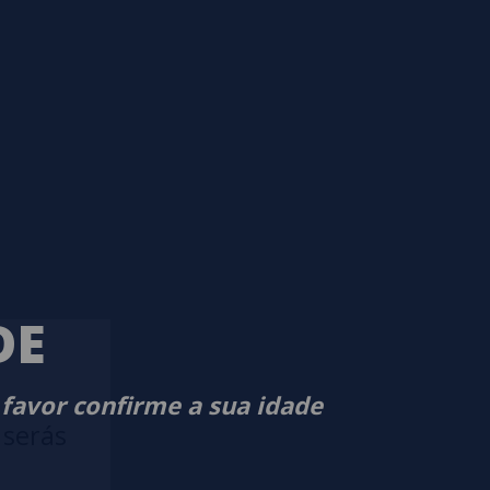
DE
 favor confirme a sua idade
 serás