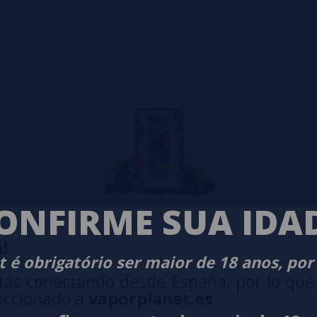
ONFIRME SUA IDA
!
 é obrigatório ser maior de 18 anos, por
tás conectando desde España, por lo que
eccionado a
vaporplanet.es