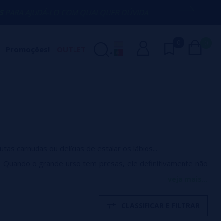
Á-LO COM QUALQUER DÚVIDA
(+34) 674 
0
0
Promoções!
OUTLET
s carnudas ou delícias de estalar os lábios...
? Quando o grande urso tem presas, ele definitivamente não
veja mais...
em que você não consegue ignorar. Ele chega com garrafas
CLASSIFICAR E FILTRAR
rascos tímidos, combinações mornas ou aquele famoso "mais