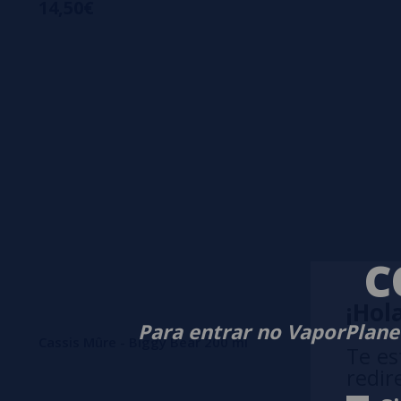
14,50€
C
¡Hola
Para entrar no VaporPlanet
Cassis Mûre - Biggy Bear 200 ml
Te es
redir