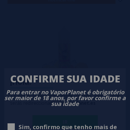
CONFIRME SUA IDADE
¡Hola!
Para entrar no VaporPlanet é obrigatório
Te estás conectando desde España, por lo que
Slushie Grapefruit Lemonade 50ml + Nicokits Gratis
ser maior de 18 anos, por favor confirme a
sua idade
serás redireccionado a
vaporplanet.es
4,95€
-58%
11,90€
notificar-me
IR
Sim, confirmo que tenho mais de