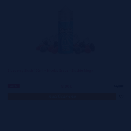
Blueberry Slush 100ml + Nicokit Gratis - Slushie Mega
8,90€
-40%
14,90€
notificar-me
Ao contrário de muitos líquidos que prometem intensidade e
entregam um sabor genérico e enjoativo, SLUSHIE mantém uma
coerência entre a proposta e a entrega. O sabor não desaparece com
o tempo, não muda de acordo com o dispositivo. Isso se deve à