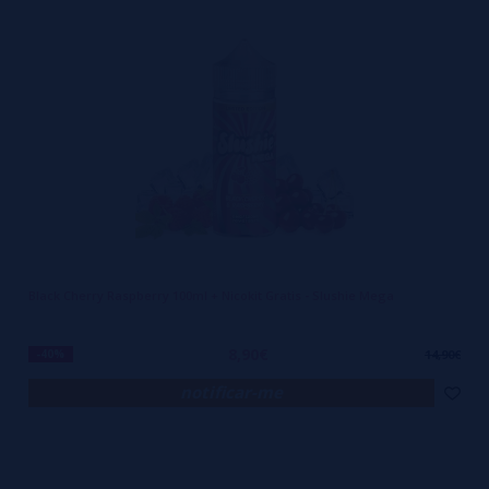
uma missão clara: levar aos vapers uma experiência explosiva,
refrescante e verdadeiramente marcante. Combinando frutas
intensas com aquele toque gelado que dá vida ao paladar, essa linha
é para quem gosta de sabores vívidos, mas que também sabe
valorizar a sofisticação dos detalhes. SLUSHIE não busca agradar
todo mundo — busca conquistar quem tem personalidade.
O segredo do sucesso de SLUSHIE está nos ingredientes naturais e
no cuidado quase obsessivo com cada receita. Não é qualquer
framboesa, qualquer limão, qualquer manga. É o equilíbrio entre o
Black Cherry Raspberry 100ml + Nicokit Gratis - Slushie Mega
doce, o ácido e o frescor que faz dessa linha algo especial. E o mais
interessante: o gelo aqui não serve apenas para “refrescar”. Ele
8,90€
-40%
14,90€
potencializa os sabores, transforma o líquido em algo mais
notificar-me
encorpado e duradouro na boca. Cada tragada tem início, meio e fim
— é como se fosse uma história que começa com um impacto frutado
e termina com uma brisa gelada que limpa e pede mais.