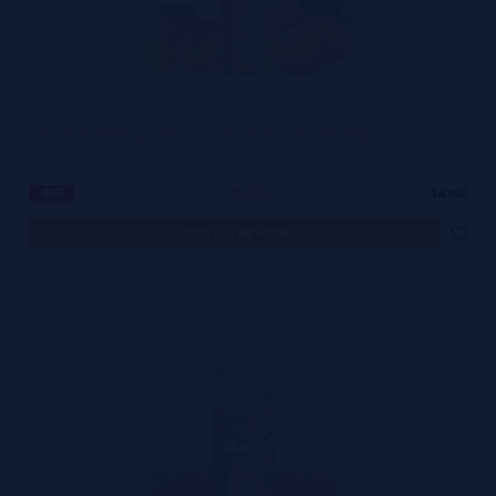
Passion And Mango 100ml + Nicokit Gratis - Slushie Mega
8,90€
-40%
14,90€
notificar-me