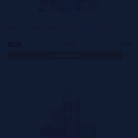
Raspberry Bubblegum 100ml + Nicokit Gratis - Slushie Mega
8,90€
-40%
14,90€
notificar-me