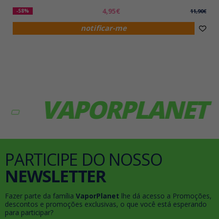
4,95€
-58%
11,90€
notificar-me
VAPORPLANET
V
PARTICIPE DO NOSSO
NEWSLETTER
Fazer parte da família
VaporPlanet
lhe dá acesso a Promoções,
descontos e promoções exclusivas, o que você está esperando
para participar?