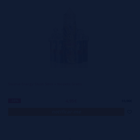
Slushie Energy Slush 50ml + Nicokits Gratis
4,95€
-58%
11,90€
notificar-me