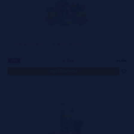
Slushie Rainbow Slush 50ml + Nicokits Gratis
4,95€
-58%
11,90€
notificar-me