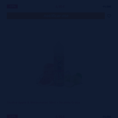
4,95€
-58%
11,90€
notificar-me
Slushie Apple & Watermelon 50ml + Nicokits Gratis
4,95€
-58%
11,90€