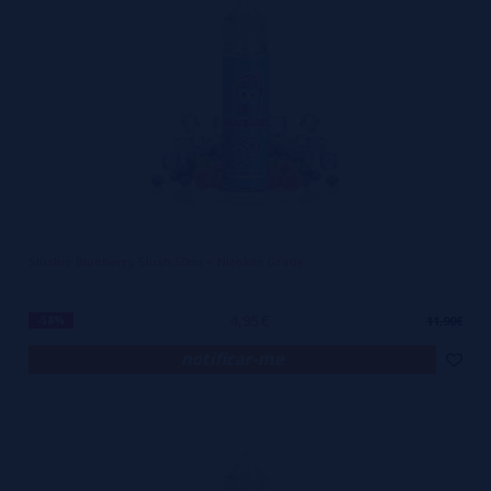
Slushie Blueberry Slush 50ml + Nicokits Gratis
4,95€
-58%
11,90€
notificar-me