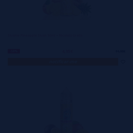
Slushie Pineapple Slush 50ml + Nicokits Gratis
4,95€
-58%
11,90€
notificar-me