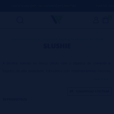
 674 656 090 / INFO@VAPORPLANET.ES
PORTES GRÁTIS
EM COMP
0
Home
>
Líquidos
>
Líquidos Vaping Premium
>
SLUSHIE
SLUSHIE
A Slushie nasceu no Reino Unido com o objetivo de oferecer e-
líquidos de alta qualidade, fabricados com matérias-primas naturais,
que oferecem sabores variados e requintados para conquistar o
veja mais...
paladar de qualquer vaper.
CLASSIFICAR E FILTRAR
Se você acha que já provou todos os líquidos frutados do mercado,
26 PRODUTO(S)
prepare-se para rever seus conceitos. SLUSHIE não nasceu para ser
só mais uma marca de e-líquido — ela foi criada no Reino Unido com