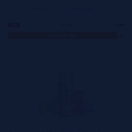
Summer Slush 100ml + Nicokit Gratis - Slushie Mega
8,90€
-40%
14,90€
notificar-me