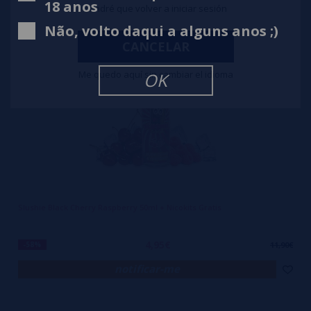
18 anos
Tendré que volver a iniciar sesión
Não, volto daqui a alguns anos ;)
CANCELAR
Me quedo aquí sin cambiar el idioma
OK
Slushie Black Cherry Raspberry 50ml + Nicokits Gratis
4,95€
-58%
11,90€
notificar-me