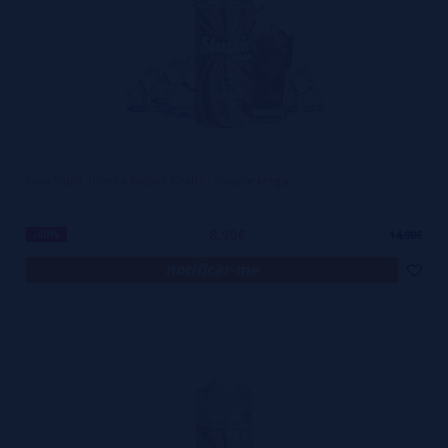
para o seu dia a dia?
Sabores frutados com toque gelado único e natural
Receitas equilibradas que não saturam o paladar
Alta compatibilidade com pods e mods de baixa ou média potência
Visual moderno e embalagens práticas e seguras
Cola Slush 100ml + Nicokit Gratis - Slushie Mega
Desenvolvido no Reino Unido com padrão europeu de qualidade
SLUSHIE não tenta competir com os demais — ela joga em outra
8,90€
-40%
14,90€
categoria. É para quem quer mais do que vapor: quer sabor, estilo e
notificar-me
autenticidade. Disponível com qualidade garantida na curadoria
especializada da VaporPlanet.