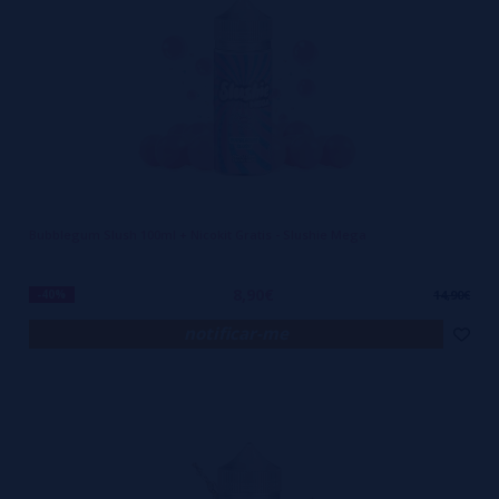
pureza das matérias-primas e à precisão do processo de fabricação.
Cada líquido é testado e calibrado para funcionar com eficiência em
diferentes pods e mods, sem comprometer o desempenho nem a
autonomia da bateria. Quem busca constância e identidade sabe o
quanto isso faz diferença no dia a dia.
Mas SLUSHIE não se destaca apenas pelos sabores. O visual
vibrante, os nomes criativos e a embalagem prática também fazem
Bubblegum Slush 100ml + Nicokit Gratis - Slushie Mega
parte da experiência. É o tipo de produto que você sente orgulho de
mostrar, de carregar no bolso, de recomendar. A marca criou uma
8,90€
-40%
14,90€
comunidade de fãs justamente por isso: não entrega só vapor,
notificar-me
entrega um estilo de vida leve, descontraído, mas sem abrir mão da
qualidade. E é por isso que ela já virou referência no cenário europeu
e agora conquista o público que exige mais do vaping no Brasil e em
Portugal.
Por que escolher SLUSHIE