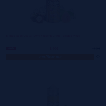
Mangosteen Guava 100ml + Nicokit Gratis - Slushie Mega
8,90€
-40%
14,90€
notificar-me