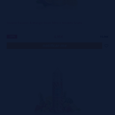
Slushie Passion & Mango Slush 50ml + Nicokits Gratis
4,95€
-58%
11,90€
notificar-me