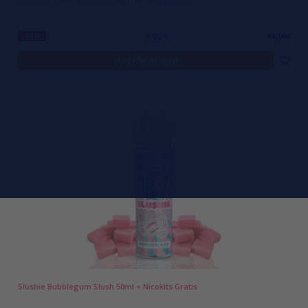
4,95€
-58%
11,90€
notificar-me
Slushie Bubblegum Slush 50ml + Nicokits Gratis