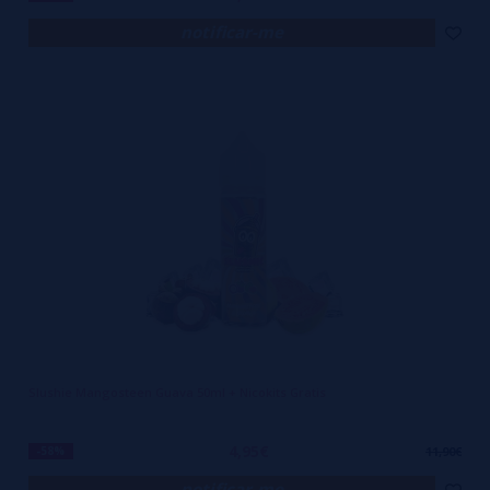
notificar-me
Slushie Mangosteen Guava 50ml + Nicokits Gratis
4,95€
-58%
11,90€
notificar-me