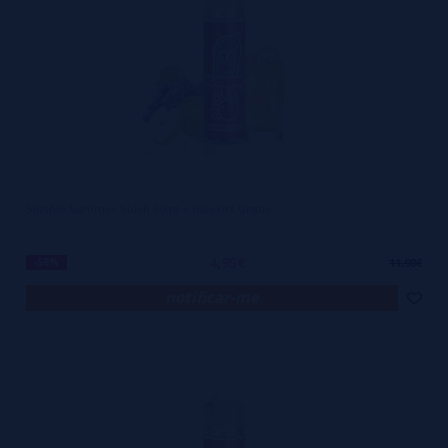
Slushie Summer Slush 50ml + Nicokits Gratis
4,95€
-58%
11,90€
notificar-me