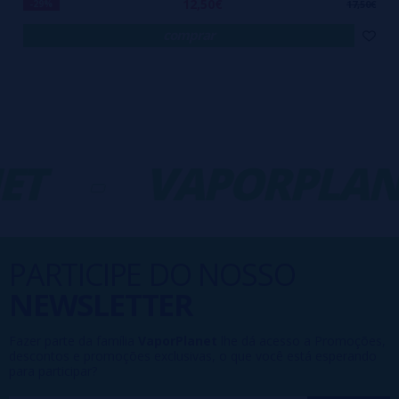
12,50€
-29%
17,50€
comprar
T
-
VAPORPLANE
PARTICIPE DO NOSSO
NEWSLETTER
Fazer parte da família
VaporPlanet
lhe dá acesso a Promoções,
descontos e promoções exclusivas, o que você está esperando
para participar?