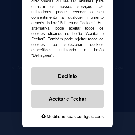
direcionadas ou realizar análises para
Segurança e privacidade
otimizar os nossos serviços. Os
utilizadores podem revogar o seu
Termos e Condições de Uso
consentimento a qualquer momento
Política de privacidade
através do link "Política de Cookies". Em
Política de cookies
alternativa, pode aceitar todos os
cookies clicando no botão "Aceitar e
Fechar". Também pode rejeitar todos os
cookies ou selecionar cookies
específicos utilizando o botão
"Definições".
© VaporPlanet.pt
|
Compre Cigarros Eletrônicos
|
Loja
Cigarrillos Electronicos
Declínio
Yopi Online SL CIF: B90451832
Aceitar e Fechar
Modifique suas configurações