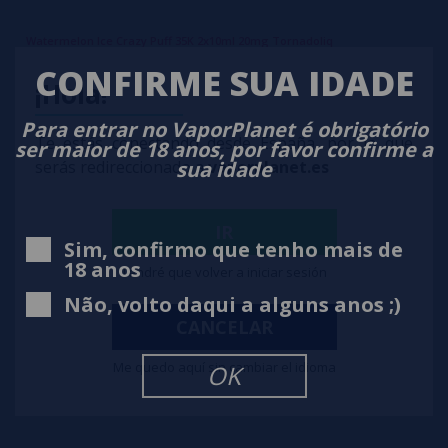
Watermelon Ice Crazy Puff 35K 2x10ml 20mg Tornadoliq
CONFIRME SUA IDADE
¡Hola!
12,50€
-29%
17,50€
Para entrar no VaporPlanet é obrigatório
comprar
Te estás conectando desde España, por lo que
ser maior de 18 anos, por favor confirme a
sua idade
serás redireccionado a
vaporplanet.es
IR
Sim, confirmo que tenho mais de
18 anos
Tendré que volver a iniciar sesión
Não, volto daqui a alguns anos ;)
CANCELAR
Me quedo aquí sin cambiar el idioma
OK