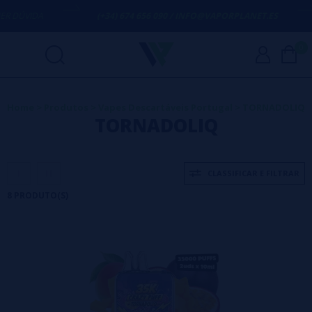
ÚVIDA
(+34) 674 656 090 / INFO@VAPORPLANET.ES
0
Home
>
Produtos
>
Vapes Descartáveis Portugal
>
TORNADOLIQ
TORNADOLIQ
CLASSIFICAR E FILTRAR
8 PRODUTO(S)