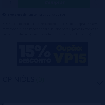
Comprar
RGB.
Disponível com 2% de nicotina.
Frete grátis:
em compras acima de 50€
Indicador visível do nível do líquido.
Efeitos dinâmicos de iluminação LED RGB.
* Este produto incluirá um acréscimo no processo de compra de 4,84€
correspondente ao Imposto sobre Líquidos para Cigarros Eletrônicos e
Ativação automática por inalação.
outros Produtos relacionados ao Tabaco (Líquidos de 16 a 20 mg).
OPINIÕES
(0)
5 estrelas
0%
4 estrelas
0%