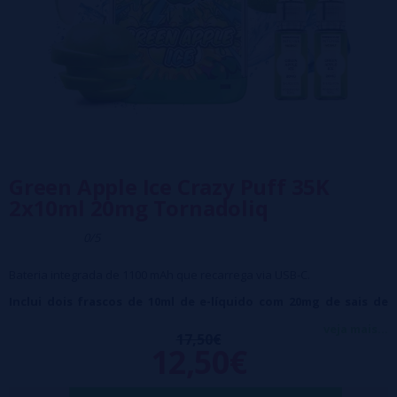
Green Apple Ice Crazy Puff 35K
2x10ml 20mg Tornadoliq
0/5
Bateria integrada de 1100 mAh que recarrega via USB-C.
Inclui dois frascos de 10ml de e-líquido com 20mg de sais de
nicotina.
veja mais...
17,50€
12,50€
Resistência integrada com tecnologia "Dual Mesh".
Ele ativa automaticamente ao inalar, com um efeito de iluminação