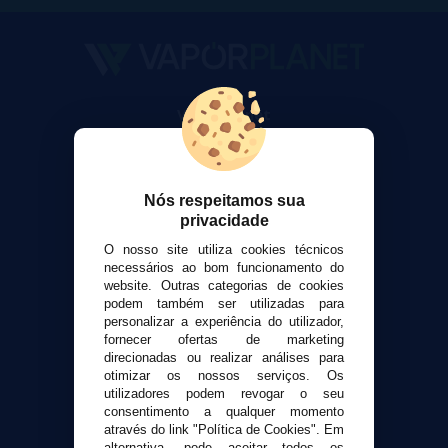
VaporPlanet
Sobre nós
Calculadora DIY Alquimia
Contato
Nós respeitamos sua
privacidade
Suporte ao cliente
O nosso site utiliza cookies técnicos
Envio e devoluções
necessários ao bom funcionamento do
Formas de pagamento
website. Outras categorias de cookies
podem também ser utilizadas para
Contato
personalizar a experiência do utilizador,
fornecer ofertas de marketing
direcionadas ou realizar análises para
Segurança e privacidade
otimizar os nossos serviços. Os
Termos e Condições de Uso
utilizadores podem revogar o seu
Política de privacidade
consentimento a qualquer momento
através do link "Política de Cookies". Em
Política de cookies
alternativa, pode aceitar todos os