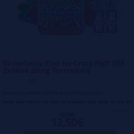
Strawberry Kiwi Ice Crazy Puff 35K
2x10ml 20mg Tornadoliq
0/5
Bateria integrada de 1100 mAh que recarrega via USB-C.
Inclui dois frascos de 10ml de e-líquido com 20mg de sais de
nicotina.
veja mais...
17,50€
12,50€
Resistência integrada com tecnologia "Dual Mesh".
Ele ativa automaticamente ao inalar, com um efeito de iluminação