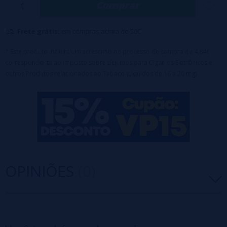
Comprar
RGB.
Disponível com 2% de nicotina.
Frete grátis:
em compras acima de 50€
Indicador visível do nível do líquido.
Efeitos dinâmicos de iluminação LED RGB.
* Este produto incluirá um acréscimo no processo de compra de 4,84€
correspondente ao Imposto sobre Líquidos para Cigarros Eletrônicos e
Ativação automática por inalação.
outros Produtos relacionados ao Tabaco (Líquidos de 16 a 20 mg).
OPINIÕES
(0)
5 estrelas
0%
4 estrelas
0%