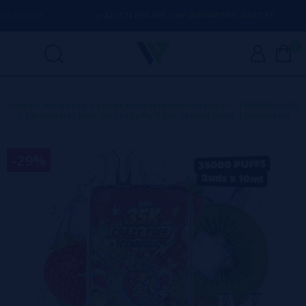
 DÚVIDA
(+34) 674 656 090 / INFO@VAPORPLANET.ES
0
Home
>
Produtos
>
Vapes Descartáveis Portugal
>
TORNADOLIQ
>
Strawberry Kiwi Ice Crazy Puff 35K 2x10ml 20mg Tornadoliq
-29%