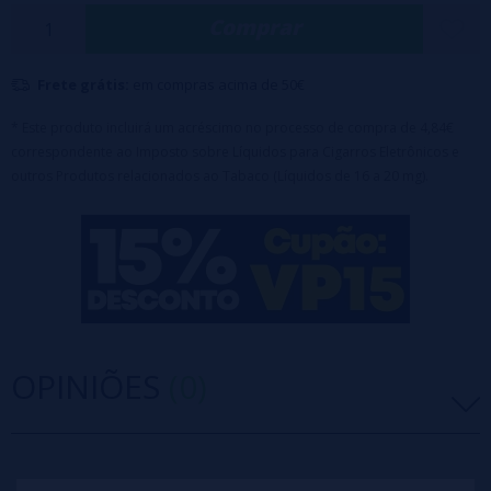
Comprar
RGB.
Disponível com 2% de nicotina.
Frete grátis:
em compras acima de 50€
Indicador visível do nível do líquido.
Efeitos dinâmicos de iluminação LED RGB.
* Este produto incluirá um acréscimo no processo de compra de 4,84€
correspondente ao Imposto sobre Líquidos para Cigarros Eletrônicos e
Ativação automática por inalação.
outros Produtos relacionados ao Tabaco (Líquidos de 16 a 20 mg).
OPINIÕES
(0)
5 estrelas
0%
4 estrelas
0%