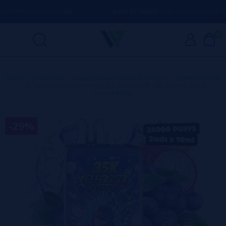
MPRAS ACIMA DE
50€
AQUI ESTAMOS
PARA AJUDÁ-LO COM QUA
0
Home
>
Produtos
>
Vapes Descartáveis Portugal
>
TORNADOLIQ
>
Dragon Fruit Blueberry Ice Crazy Puff 35K 2x10ml 20mg
Tornadoliq
-29%