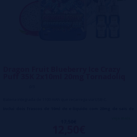
Dragon Fruit Blueberry Ice Crazy
Puff 35K 2x10ml 20mg Tornadoliq
0/5
Bateria integrada de 1100 mAh que recarrega via USB-C.
Inclui dois frascos de 10ml de e-líquido com 20mg de sais de
nicotina.
veja mais...
17,50€
12,50€
Resistência integrada com tecnologia "Dual Mesh".
Ele ativa automaticamente ao inalar, com um efeito de iluminação