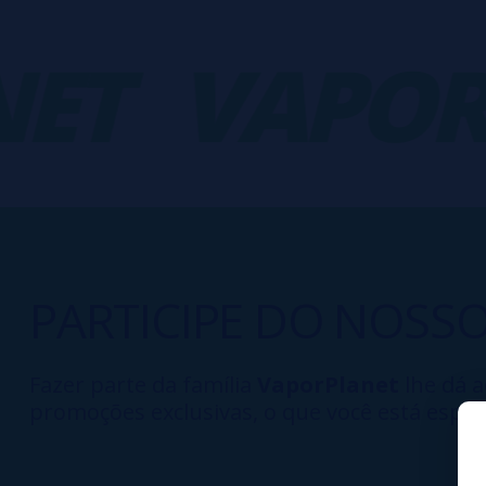
T
VAPORP
PARTICIPE DO NOSS
Fazer parte da família
VaporPlanet
lhe dá a
promoções exclusivas, o que você está esper