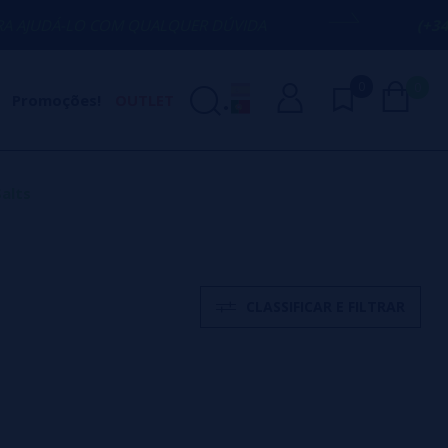
-LO COM QUALQUER DÚVIDA
(+34) 674 6
0
0
Promoções!
OUTLET
alts
CLASSIFICAR E FILTRAR