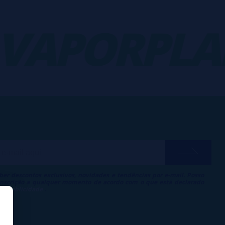
APORPLAN
ber descontos exclusivos, novidades e tendências por e-mail. Posso
 inscrição a qualquer momento de acordo com o que está declarado
 de Publicidade
.