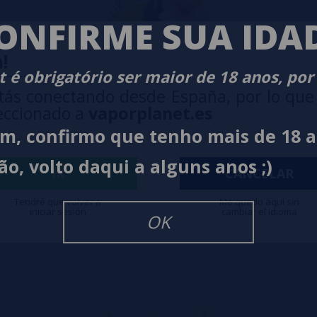
ONFIRME SUA IDA
!
 é obrigatório ser maior de 18 anos, por
tás conectando desde España, por lo que
eccionado a
vaporplanet.es
im, confirmo que tenho mais de 18 
ão, volto daqui a alguns anos ;)
IR
CANCELAR
 Líquido con SAIS DE NICOTINA
Tendré que volver a
Me quedo aquí sin
iniciar sesión
cambiar el idioma
OK