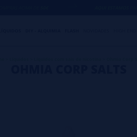
ACIMA DE
50€
AQUI ESTAMOS
PARA AJUDÁ
LÍQUIDOS
DIY - ALQUIMIA
FLASH
NOVIDADES
HIGH END
me
>
Líquidos
>
Líquidos com sais de nicotina
>
Ohmia Corp S
OHMIA CORP SALTS