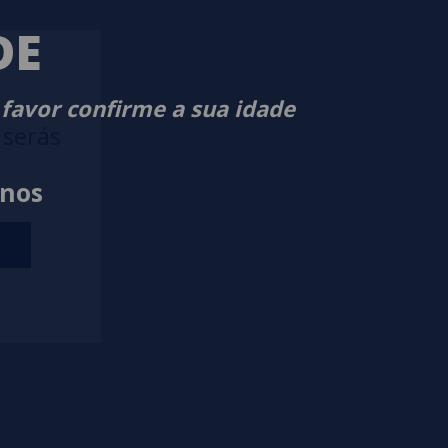
DE
 favor confirme a sua idade
 serás
anos