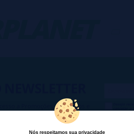
LANET
-
V
O
NEWSLETTER
Desejo rece
cesso a Promoções, descontos e
cancelar a
ando para participar?
na
Política
Nós respeitamos sua privacidade