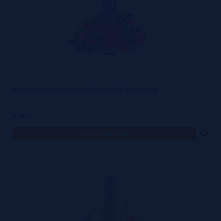
transparente, podes verificar facilmente os níveis de líquido
restantes, uma grande vantagem sobre descartáveis semelhantes
como o Elf Bar 600.
Não há nada mais frustrante do que sair durante o dia, apenas para
descobrir que ficaste sem líquido cinco minutos depois de sair! Com o
OVVIO BAR, podes relaxar sabendo que sempre saberás exatamente
Mixed Berries Descartável OVVIO BAR 700 puffs 20mg
quanto líquido tens no tanque!
A marca no OVVIO BAR também é mínima e com um aspecto
5,99€
profissional. Na parte superior e inferior da secção colorida, notarás
notificar-me
pequenos logótipos do OVVIO BAR e no centro desta secção verás o
nome do sabor escrito verticalmente.
Na base do OVVIO BAR, encontrarás um pequeno buraco central que
funciona tanto como entrada de ar como indicador LED de baforada.
Quando aspiras pelo bocal, o LED ilumina-se de branco durante a
duração da baforada e pisca 10 vezes rapidamente quando a bateria