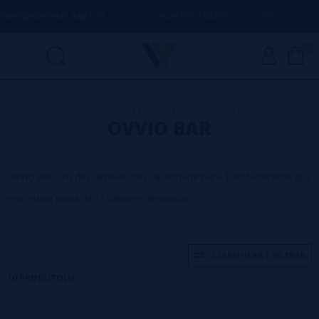
FO@VAPORPLANET.ES
PORTES GRÁTIS
EM COMPRAS ACIMA DE
50€
0
Home
>
Produtos
>
Vapes Descartáveis Portugal
>
OVVIO BAR
OVVIO BAR
OVVIO BAR; um descartável com capacidade para 1000 baforadas que
vem numa gama de 13 sabores deliciosos!
O OVVIO BAR procura assegurar o seu lugar neste mercado
veja mais...
competitivo com um design atrativo e fácil de usar direcionado ao
CLASSIFICAR E FILTRAR
mercado dos utilizadores de descartáveis!
10 PRODUTO(S)
O OVVIO BAR tem um design elegante que o torna muito portátil e fácil
de usar. A capacidade de 1000 baforadas é onde as coisas começam