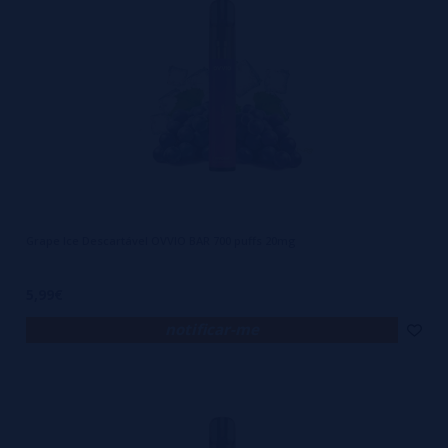
O OVVIO BAR vem embalado numa caixa elegante e moderna com a
cor que coincide com o sabor do descartável. A embalagem confirma o
nome do sabor, a força de nicotina de 20mg/ml, a capacidade de
líquido e bateria, uma lista de ingredientes e até mesmo a proporção
de PG/VG do líquido no seu interior.
Envoltório selado
OVVIO BAR - Remova a vareta
Uma vez que abras a caixa, encontrarás o teu OVVIO BAR contido
Grape Ice Descartável OVVIO BAR 700 puffs 20mg
dentro de um invólucro de papel de alumínio selado. Basta rasgar o
invólucro e remover a vareta do bocal! Depois disto, estarás pronto
5,99€
para começar a vaporar!
notificar-me
OVVIO BAR | Design e Aparência
Em termos de design, é facilmente um dos descartáveis mais
elegantes. Com uma forma cilíndrica, o OVVIO BAR apresenta cores
degradê em dois tons ao longo da maior parte do corpo. Estas cores