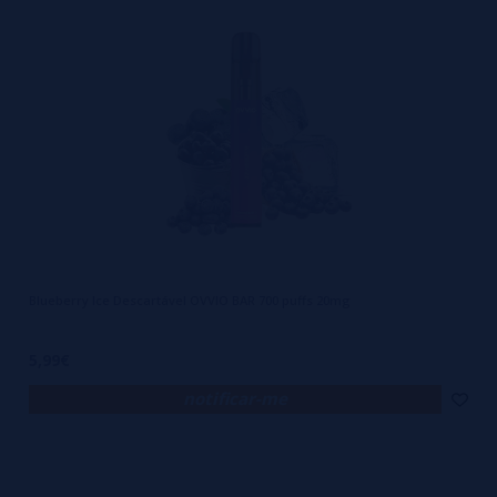
a ficar realmente emocionantes.
Características e Especificações
Dimensões: 100.5mm (Altura) x 16mm (Diâmetro)
Peso: 28g
Capacidade de Líquido: 2ml
Proporção PG/VG: 50/50
Líquido de Nicotina de 20mg
Capacidade de 1000 Baforadas
13 Sabores Diferentes
Blueberry Ice Descartável OVVIO BAR 700 puffs 20mg
Bateria: Interna de 550 mAh Não Recarregável
Resistência da Coil: 1.4ohm
5,99€
Coil de Malha
notificar-me
Material: Policarbonato
Indicador LED de Bateria/Baforada
OVVIO BAR - O que está na caixa?