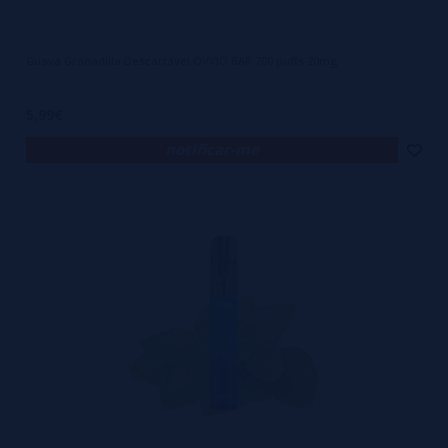
Frutos Vermelhos
Capuccino
Guava Granadilla Descartável OVVIO BAR 700 puffs 20mg
Morango Kiwi
Guava Granadilla
5,99€
Mirtilo Gelado
notificar-me
Maçã Dupla
Pêssego Suave
Menta
Manga Triplo
Algodão Doce
Resumindo, os sabores no OVVIO BAR são de primeira categoria!
OVVIO BAR | Preço
Outra coisa que vais adorar no OVVIO BAR é o preço incrivelmente
económico.