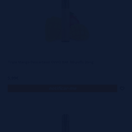
parecem representar o sabor do líquido no seu interior. Por exemplo,
o sabor Blue Razz apresenta uma mistura degradê de azuis claro e
escuro.
Alto e elegante, o OVVIO BAR mede apenas 100.5mm de altura e 16mm
de diâmetro, tornando-o um descartável ideal para transportar
contigo enquanto viajas! Com um peso de 28g, o OVVIO BAR também é
super leve.
Triple Mango Descartável OVVIO BAR 700 puffs 20mg
Isto deve-se ao material de policarbonato utilizado na construção do
OVVIO BAR, que não só garante um peso leve, mas também significa
5,99€
que o OVVIO BAR é incrivelmente durável e resistente. O corpo
notificar-me
também tem uma textura de borracha que não só dá à superfície um
acabamento polido e duradouro, mas também garante que o
dispositivo seja fácil de agarrar e transportar contigo.
Na extremidade superior do dispositivo, verás o 'tanque' de líquido e
o bocal num estilo preto esfumado semi-opaco. Como o tanque é