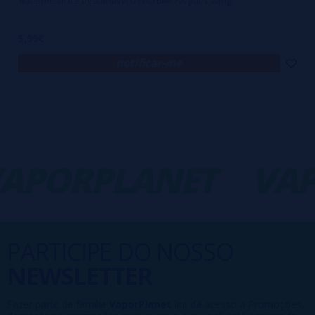
Watermelon Ice Descartável OVVIO BAR 700 puffs 20mg
5,99€
notificar-me
PORPLANET
VAP
PARTICIPE DO NOSSO
NEWSLETTER
Fazer parte da família
VaporPlanet
lhe dá acesso a Promoções,