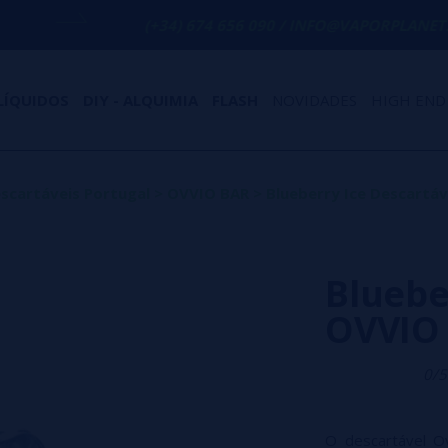
(+34) 674 656 090 / INFO@VAPORPLANET.ES
LÍQUIDOS
DIY - ALQUIMIA
FLASH
NOVIDADES
HIGH END
scartáveis Portugal
>
OVVIO BAR
>
Blueberry Ice Descartá
Bluebe
OVVIO 
0/5
O descartável Ov