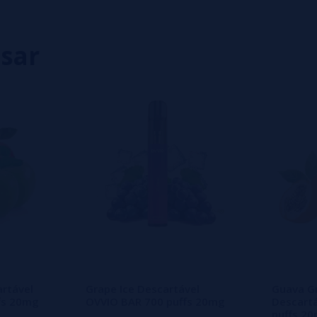
0%
isar
eiro a deixar um? Sua opinião é
rtável
Grape Ice Descartável
Guava Gr
fs 20mg
OVVIO BAR 700 puffs 20mg
Descart
puffs 2