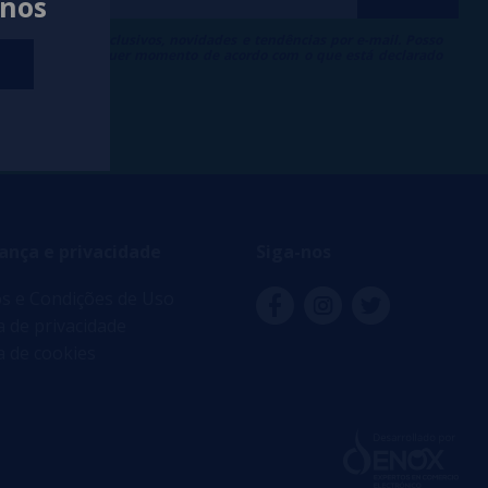
anos
ber descontos exclusivos, novidades e tendências por e-mail. Posso
 inscrição a qualquer momento de acordo com o que está declarado
 de Publicidade
.
ança e privacidade
Siga-nos
s e Condições de Uso
ca de privacidade
ca de cookies