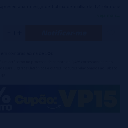
 apresenta um design de bobina de malha de 1,4 ohm que
um sabor suave e consistente. O aparelho contém 2 ml de
veja mais...
 de nicotina de 20 mg
, proporcionando até 700 inalações
Notificar-me
le também vem com uma poderosa bateria interna de 550
 aos usuários energia de longa duração. A tecnologia de
íquido e a solução dupla anti-vazamento tornam este
em compras acima de 50€
s e fácil de usar.
irá um acréscimo no processo de compra de 0,48€ correspondente ao
os para Cigarros Eletrônicos e outros Produtos relacionados ao Tabaco
mg).