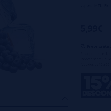
vapers MTL. Ele
oferece sempre 
líquido com
teor
5,99€
por aparelho. E
mAh, garantindo
separação ar-l
Frete grátis:
descartável simple
* Este produto inclu
Imposto sobre Líquid
(Líquidos de 16 a 20 