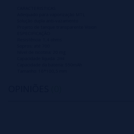
CARACTERISTICAS
Adequado para vaporização MTL
Solução dupla anti-vazamento
Projeto de tanque transparente Vision
ESPECIFICAÇÃO
Resistência: 1,4 ohms
Sopros: até 700
Nível de nicotina: 20 mg
Capacidade líquida: 2ml
Capacidade da bateria: 550mAh
Tamanho: 16*100,5 mm
OPINIÕES
(0)
0/5
5 estrelas
Seja o primeiro a deixar um comentário
4 estrelas
3 estrelas
Escreva sua opinião sobre este produto
2 estrelas