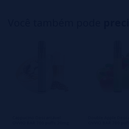
1 estrelas
Você também pode
prec
Ainda não há comentários, você quer ser o prim
importante para nós!
Cappucino Descartável
Double Apple Desca
OVVIO BAR 700 puffs 20mg
OVVIO BAR 700 puf