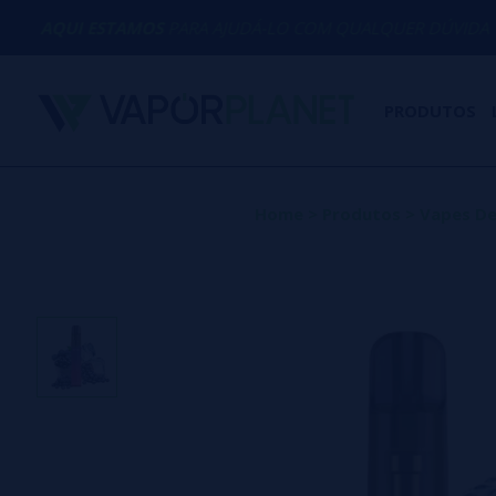
STAMOS
PARA AJUDÁ-LO COM QUALQUER DÚVIDA
PRODUTOS
Home
>
Produtos
>
Vapes De