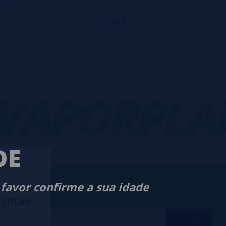
5,99€
APORPLANE
DE
 favor confirme a sua idade
 serás