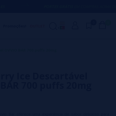
PORTES GRÁTIS
EM COMPRAS ACIMA DE
50€
0
0
Promoções!
OUTLET
vel OVVIO BAR 700 puffs 20mg
rry Ice Descartável
BAR 700 puffs 20mg
vio Bar oferece uma experiência de sabor delicioso para