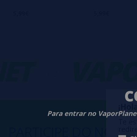
5,99€
5,99€
T
-
VAPOR
C
¡Hola
Para entrar no VaporPlanet
Te es
PARTICIPE DO NOSS
redir