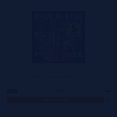
5 UDS PACK - Lost Mary Tappo Glayce Kit 20mg
26,90€
-17%
32,50€
notificar-me