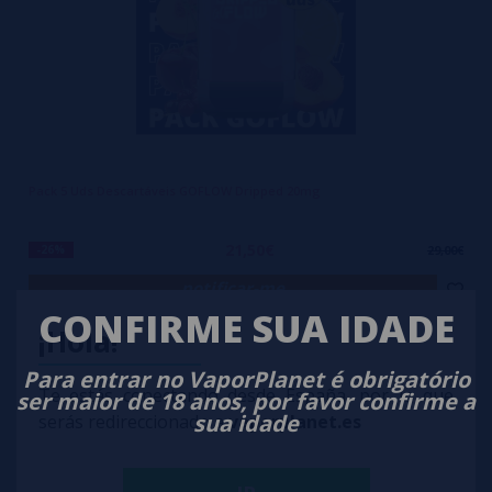
Pack 5 Uds Descartáveis GOFLOW Dripped 20mg
21,50€
-26%
29,00€
notificar-me
CONFIRME SUA IDADE
¡Hola!
Para entrar no VaporPlanet é obrigatório
Te estás conectando desde España, por lo que
ser maior de 18 anos, por favor confirme a
sua idade
serás redireccionado a
vaporplanet.es