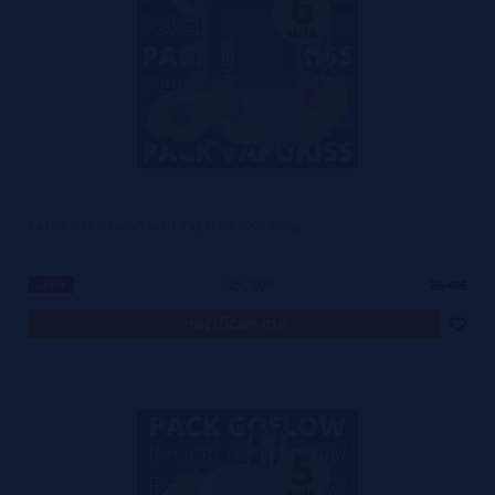
Pack 6 Uds Descartáveis Vapokiss 800B 20mg
25,20€
-29%
35,40€
notificar-me