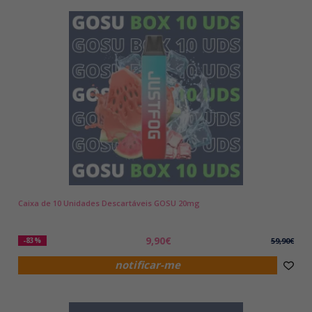
Caixa de 10 Unidades Descartáveis GOSU 20mg
9,90€
-83%
59,90€
notificar-me