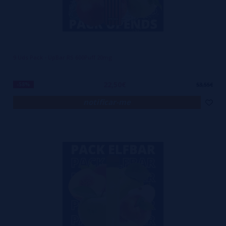
9 Uds Pack - UpBar RS 600Puff 20mg
22,50€
-58%
53,55€
notificar-me