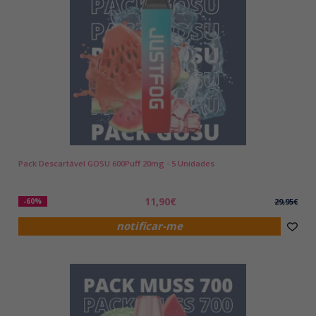
Pack Descartável GOSU 600Puff 20mg - 5 Unidades
11,90€
-60%
29,95€
notificar-me