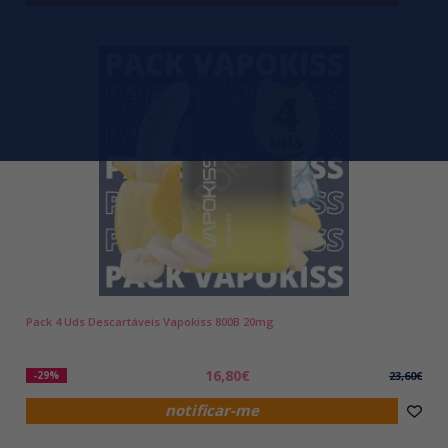
Pack 4 Uds Descartáveis Vapokiss 800B 20mg
16,80€
-29%
23,60€
notificar-me