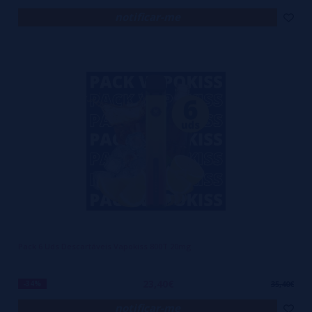
notificar-me
Pack 6 Uds Descartáveis Vapokiss 800T 20mg
23,40€
-34%
35,40€
notificar-me