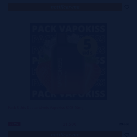
notificar-me
Pack 5 Uds Descartáveis Vapokiss 800B 20mg
21,50€
-27%
29,50€
notificar-me