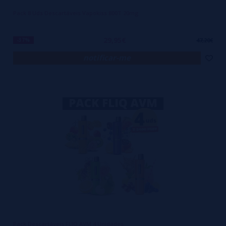
Pack 8 Uds Descartáveis Vapokiss 800T 20mg
29,95€
-37%
47,20€
notificar-me
Pack Descartáveis FLIQ AVM 4 Unidades