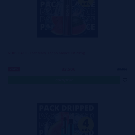
6 UDS PACK - Lost Mary Tappo Glayce Kit 20mg
33,50€
-14%
39,00€
comprar