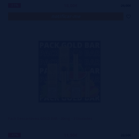
18,00€
-31%
26,00€
notificar-me
Pack Descartáveis GOLD BAR - 20mg - 3 Unidades
11,90€
-47%
22,50€