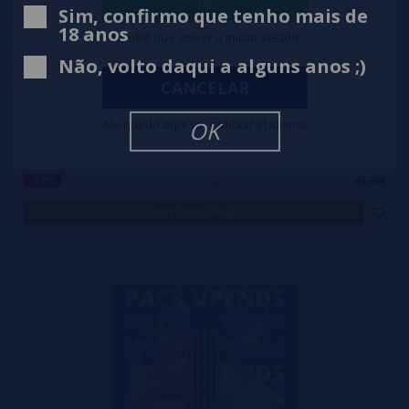
IR
Sim, confirmo que tenho mais de
18 anos
Tendré que volver a iniciar sesión
Não, volto daqui a alguns anos ;)
CANCELAR
Me quedo aquí sin cambiar el idioma
OK
Pack 7 Uds Descartáveis Vapokiss 800B 20mg
27,95€
-32%
41,30€
notificar-me