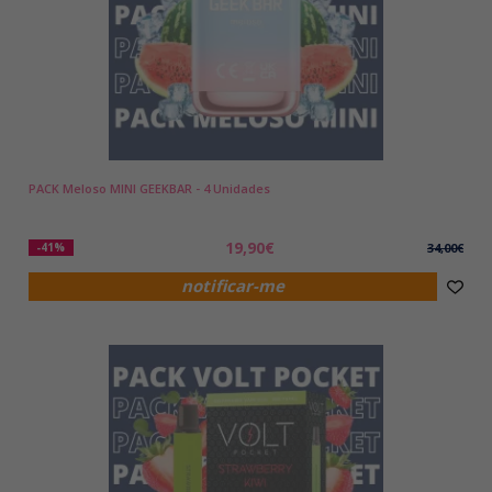
PACK Meloso MINI GEEKBAR - 4 Unidades
19,90€
-41%
34,00€
notificar-me