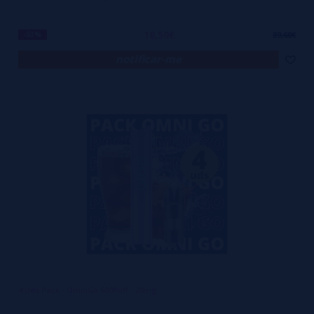
18,50€
-53%
39,60€
notificar-me
4 Uds Pack - OmniGo 600Puff - 20mg