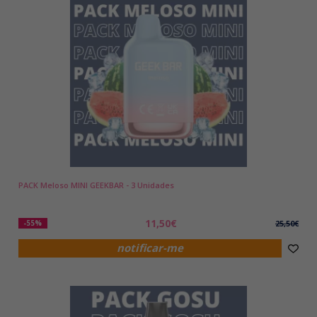
PACK Meloso MINI GEEKBAR - 3 Unidades
11,50€
-55%
25,50€
notificar-me