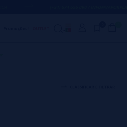
(+34) 674 656 090 / INFO@VAPORPLANET.ES
0
0
Promoções!
OUTLET
er
CLASSIFICAR E FILTRAR