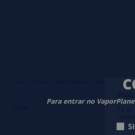
C
Aroma Chocolate Vanilla Supreme by Vape Maker 30ml
¡Hola
Para entrar no VaporPlanet
9,50€
Te es
redir
S