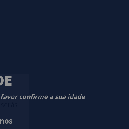
DE
 favor confirme a sua idade
 serás
anos