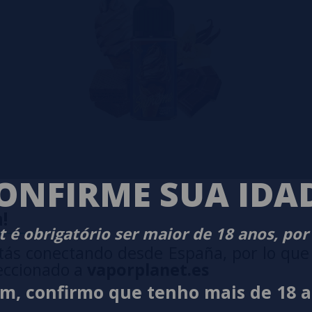
ONFIRME SUA IDA
!
 é obrigatório ser maior de 18 anos, por
tás conectando desde España, por lo que
eccionado a
vaporplanet.es
im, confirmo que tenho mais de 18 