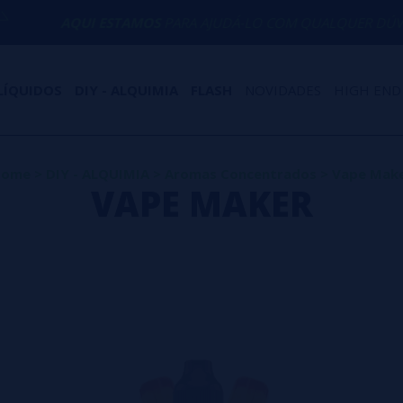
AQUI ESTAMOS
PARA AJUDÁ-LO COM QUALQUER DÚVIDA
LÍQUIDOS
DIY - ALQUIMIA
FLASH
NOVIDADES
HIGH END
Home
>
DIY - ALQUIMIA
>
Aromas Concentrados
>
Vape Mak
VAPE MAKER