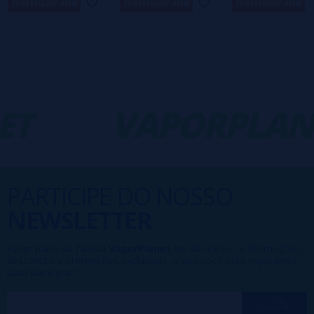
notificar-me
notificar-me
notificar-me
T
-
VAPORPLAN
PARTICIPE DO NOSSO
NEWSLETTER
Fazer parte da família
VaporPlanet
lhe dá acesso a Promoções,
descontos e promoções exclusivas, o que você está esperando
para participar?