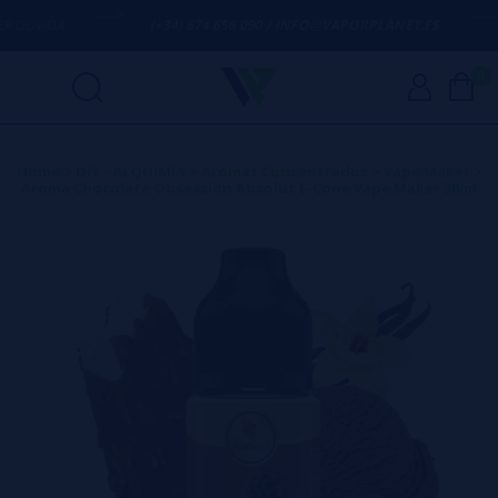
DÚVIDA
(+34) 674 656 090 / INFO@VAPORPLANET.ES
0
Home
>
DIY - ALQUIMIA
>
Aromas Concentrados
>
Vape Maker
>
Aroma Chocolate Obsession Absolut E-Cone Vape Maker 30ml