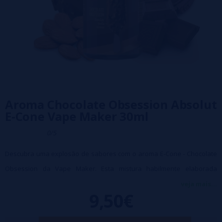
Aroma Chocolate Obsession Absolut
E-Cone Vape Maker 30ml
0/5
Descubra uma explosão de sabores com o aroma E-Cone - Chocolate
Obsession da Vape Maker. Esta mistura habilmente elaborada
combina a riqueza do chocolate intenso com uma textura suave e
veja mais...
9,50€
cremosa. Desenvolvido para encantar os amantes de chocolate, este
aroma oferece um equilíbrio sutil que cativa as papilas gustativas.