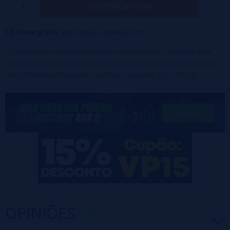
Notificar-me
Dosagem recomendada: 7-15% na proporção de 50/50
Maceração: 2 semanas
Frete grátis:
em compras acima de 50€
🔹 Este produto é uma fragrância e deve ser diluído com PG, VG ou
VPG antes do uso.
* Este produto incluirá um acréscimo no processo de compra de 5,45€
correspondente ao Imposto sobre Líquidos para Cigarros Eletrônicos e
outros Produtos relacionados ao Tabaco (Líquidos de 0 a 15 mg).
OPINIÕES
(0)