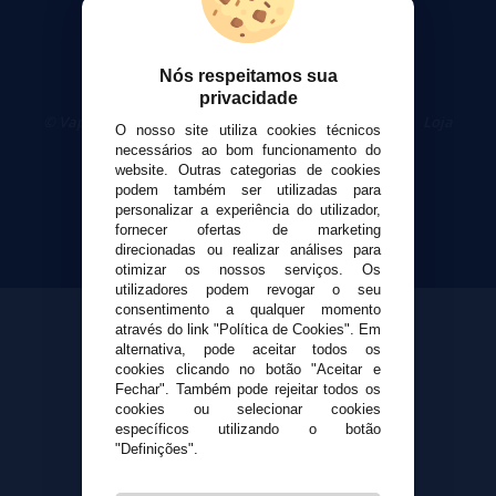
Nós respeitamos sua
privacidade
© VaporPlanet.pt
|
Compre Cigarros Eletrônicos
|
Loja
O nosso site utiliza cookies técnicos
Cigarrillos Electronicos
necessários ao bom funcionamento do
Yopi Online SL CIF: B90451832
website. Outras categorias de cookies
podem também ser utilizadas para
personalizar a experiência do utilizador,
fornecer ofertas de marketing
direcionadas ou realizar análises para
otimizar os nossos serviços. Os
utilizadores podem revogar o seu
consentimento a qualquer momento
através do link "Política de Cookies". Em
alternativa, pode aceitar todos os
cookies clicando no botão "Aceitar e
Fechar". Também pode rejeitar todos os
cookies ou selecionar cookies
específicos utilizando o botão
"Definições".