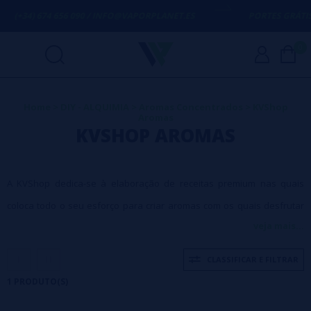
(+34) 674 656 090 / INFO@VAPORPLANET.ES
PORTES GRÁTIS
E
0
Home
>
DIY - ALQUIMIA
>
Aromas Concentrados
>
KVShop
Aromas
KVSHOP AROMAS
A KVShop dedica-se à elaboração de receitas premium nas quais
coloca todo o seu esforço para criar aromas com os quais desfrutar
veja mais...
de nuances e sabores incomparáveis.
CLASSIFICAR E FILTRAR
1 PRODUTO(S)