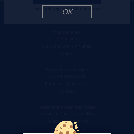
Me quedo aquí sin cambiar el idioma
OK
VaporPlanet
Sobre nós
Calculadora DIY Alquimia
Contato
Suporte ao cliente
Envio e devoluções
Formas de pagamento
Contato
Segurança e privacidade
Termos e Condições de Uso
Política de privacidade
Política de cookies