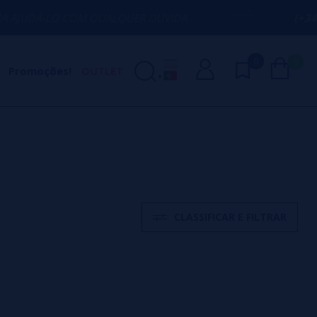
 COM QUALQUER DÚVIDA
(+34) 674 656 0
0
0
Promoções!
OUTLET
CLASSIFICAR E FILTRAR