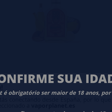
ONFIRME SUA IDA
!
 é obrigatório ser maior de 18 anos, por
tás conectando desde España, por lo que
eccionado a
vaporplanet.es