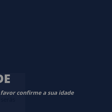
DE
 favor confirme a sua idade
 serás