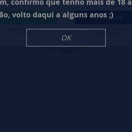
im, confirmo que tenho mais de 18 
ão, volto daqui a alguns anos ;)
IR
CANCELAR
Tendré que volver a
Me quedo aquí sin
iniciar sesión
cambiar el idioma
OK