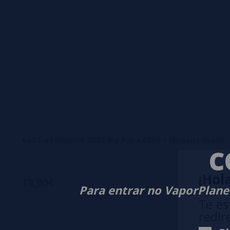
Rad Dad Reserve 2022 Big Papa 80ml + Nicokits Gratis
C
¡Hola
18,90€
Para entrar no VaporPlanet
Te es
redir