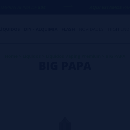
MA DE
50€
AQUI ESTAMOS
PARA AJUDÁ-LO
LÍQUIDOS
DIY - ALQUIMIA
FLASH
NOVIDADES
HIGH END
Home
>
Líquidos
>
Líquidos Vaping Premium
>
BIG PAPA
BIG PAPA