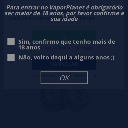
Para entrar no VaporPlanet é obrigatório
Te estás conectando desde España, por lo que
ser maior de 18 anos, por favor confirme a
sua idade
serás redireccionado a
vaporplanet.es
Coils Fused V2 NI80 0,50 Ω/Coil - Yan Dragon Coil
7,90€
IR
-34%
11,90€
Sim, confirmo que tenho mais de
notificar-me
18 anos
Tendré que volver a iniciar sesión
Não, volto daqui a alguns anos ;)
CANCELAR
Me quedo aquí sin cambiar el idioma
OK