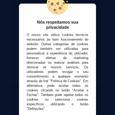
Envio e devoluções
Formas de pagamento
Contato
Nós respeitamos sua
privacidade
Segurança e privacidade
Termos e Condições de Uso
O nosso site utiliza cookies técnicos
necessários ao bom funcionamento do
Política de privacidade
website. Outras categorias de cookies
Política de cookies
podem também ser utilizadas para
personalizar a experiência do utilizador,
fornecer ofertas de marketing
direcionadas ou realizar análises para
otimizar os nossos serviços. Os
utilizadores podem revogar o seu
consentimento a qualquer momento
© VaporPlanet.pt
|
Compre Cigarros Eletrônicos
|
Loja
através do link "Política de Cookies". Em
Cigarrillos Electronicos
alternativa, pode aceitar todos os
Yopi Online SL CIF: B90451832
cookies clicando no botão "Aceitar e
Fechar". Também pode rejeitar todos os
cookies ou selecionar cookies
específicos utilizando o botão
"Definições".