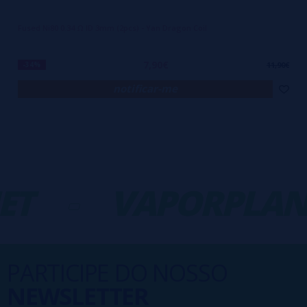
Fused Ni80 0.34 Ω ID 3mm (2pcs) - Yan Dragon Coil
7,90€
-34%
11,90€
notificar-me
ET
-
VAPORPLAN
PARTICIPE DO NOSSO
NEWSLETTER