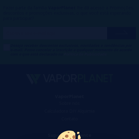
Fazer parte da família
VaporPlanet
lhe dá acesso a Promoções,
descontos e promoções exclusivas, o que você está esperando
para participar?
Desejo receber descontos exclusivos, novidades e tendências por
e-mail. Posso cancelar a inscrição a qualquer momento de acordo
com o que está declarado na
Política de Publicidade
.
VaporPlanet
Sobre nós
Calculadora DIY Alquimia
Contato
Suporte ao cliente