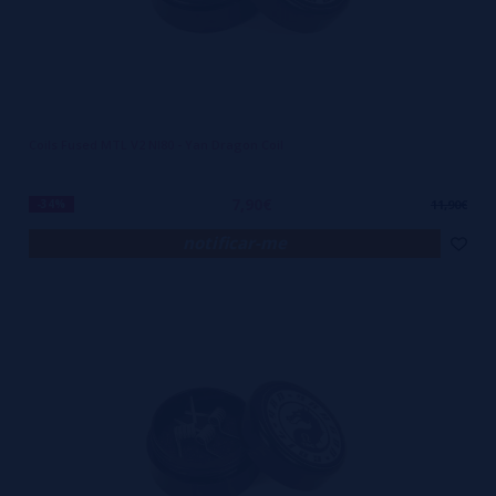
Coils Fused MTL V2 NI80 - Yan Dragon Coil
7,90€
-34%
11,90€
notificar-me