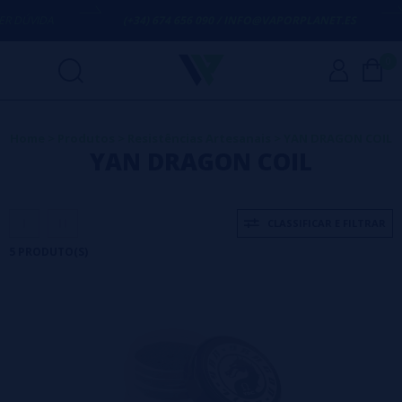
DÚVIDA
(+34) 674 656 090 / INFO@VAPORPLANET.ES
0
Home
>
Produtos
>
Resistências Artesanais
>
YAN DRAGON COIL
YAN DRAGON COIL
CLASSIFICAR E FILTRAR
5 PRODUTO(S)