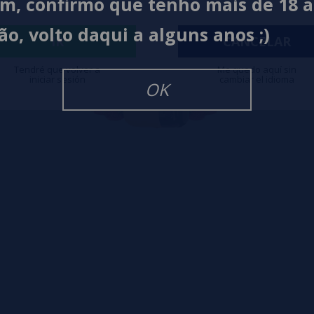
im, confirmo que tenho mais de 18 
ão, volto daqui a alguns anos ;)
IR
CANCELAR
Tendré que volver a
Me quedo aquí sin
iniciar sesión
cambiar el idioma
OK