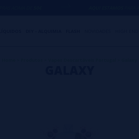
DE
50€
AQUI ESTAMOS
PARA AJUDÁ-LO CO
LÍQUIDOS
DIY - ALQUIMIA
FLASH
NOVIDADES
HIGH END
Home
>
Produtos
>
Vapes Descartáveis Portugal
>
Galaxy
GALAXY