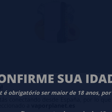
ONFIRME SUA IDA
!
 é obrigatório ser maior de 18 anos, por
tás conectando desde España, por lo que
eccionado a
vaporplanet.es