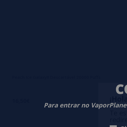
Peach Ice GalaxyII Descartável 20000 Puffs
C
¡Hola
16,50€
Para entrar no VaporPlanet
Te es
redir