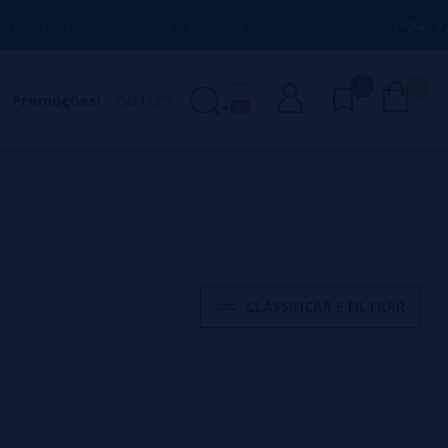
M QUALQUER DÚVIDA
(+34) 674 656 090 
0
0
Promoções!
OUTLET
CLASSIFICAR E FILTRAR