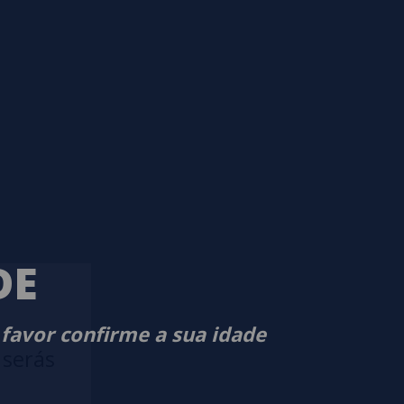
DE
 favor confirme a sua idade
 serás