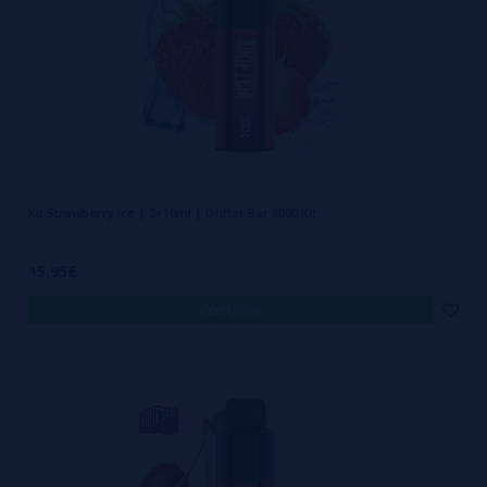
Quanto tempo dura um Vaper
de 6000 Puffs?
A duração real de um
vaper 6000 puffs
pode variar de acordo com o
estilo de uso de cada pessoa. Usuários que realizam tragadas curtas
e moderadas podem utilizar o dispositivo durante duas semanas ou
até mais.
Kit Strawberry Ice | 2+10ml | Drifter Bar 6000 Kit
Por outro lado, quem prefere tragadas mais longas ou frequentes
pode consumir o líquido um pouco mais rápido. Mesmo assim, o
15,95€
dispositivo continua oferecendo uma autonomia superior quando
comprar
comparado a modelos menores.
Sabores disponíveis
Um dos grandes atrativos do vape é a enorme variedade de sabores
disponíveis. Na
Vaporplanet
, os
vapers de 6000 puffs
estão
disponíveis em diferentes opções pensadas para agradar diversos