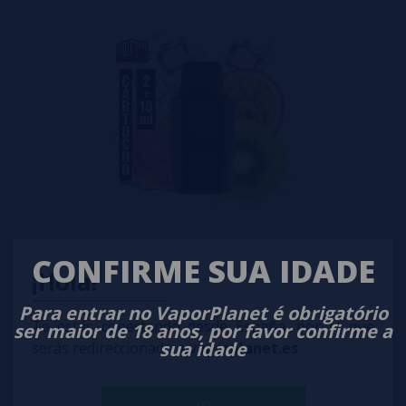
Cartucho Kiwi Passion Guava Ice Drifter Bar 6000 Kit | 2+10ml |
CONFIRME SUA IDADE
¡Hola!
7,50€
Para entrar no VaporPlanet é obrigatório
Te estás conectando desde España, por lo que
ser maior de 18 anos, por favor confirme a
comprar
sua idade
serás redireccionado a
vaporplanet.es