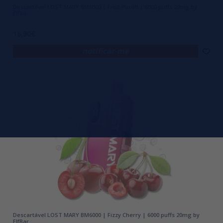
Descartável LOST MARY BM6000 | Fruit Punch | 6000 puffs 20mg by
ElfBar
16,90€
notificar-me
Descartável LOST MARY BM6000 | Fizzy Cherry | 6000 puffs 20mg by
ElfBar