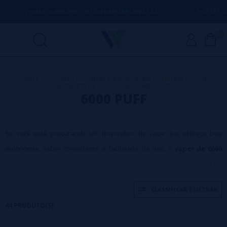
74 656 090 / INFO@VAPORPLANET.ES
PORTES GRÁTIS
EM COMPR
0
Home
>
Produtos
>
Vapes Descartáveis Portugal
>
- ​​​​POR
NÚMERO DE TRAGADAS
>
6000 Puff
6000 PUFF
Se você está procurando um dispositivo de vape que ofereça boa
autonomia, sabor consistente e facilidade de uso, o
vaper de 6000
puffs
é uma das melhores opções disponíveis atualmente. Na
veja mais...
Vaporplanet
, sabemos que muitos usuários procuram dispositivos
CLASSIFICAR E FILTRAR
que durem mais tempo sem complicações, e por isso selecionamos
44 PRODUTO(S)
modelos que combinam desempenho, qualidade e praticidade.
Os
vapers de 6000 puffs
foram desenvolvidos para proporcionar