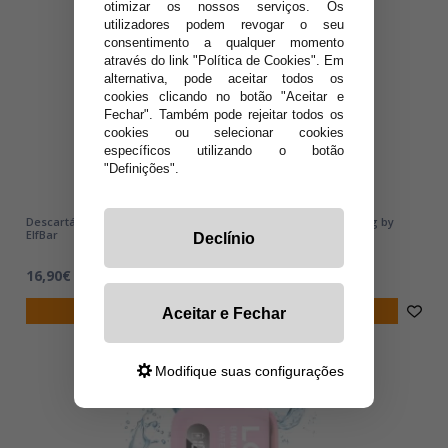
otimizar os nossos serviços. Os
utilizadores podem revogar o seu
consentimento a qualquer momento
através do link "Política de Cookies". Em
alternativa, pode aceitar todos os
cookies clicando no botão "Aceitar e
Fechar". Também pode rejeitar todos os
cookies ou selecionar cookies
específicos utilizando o botão
"Definições".
Descartável LOST MARY BM6000 | Apple Pear | 6000 puffs 20mg by
ElfBar
Declínio
16,90€
notificar-me
Aceitar e Fechar
Modifique suas configurações