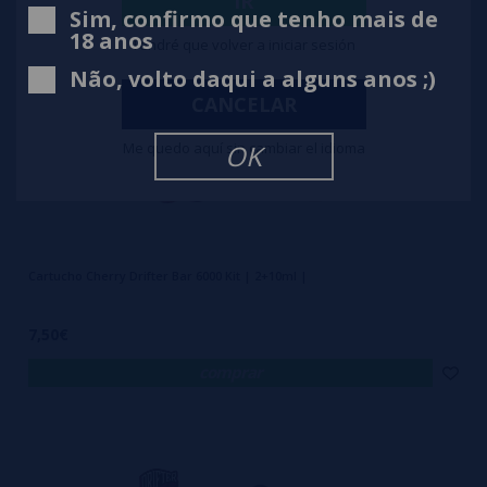
IR
Sim, confirmo que tenho mais de
18 anos
Tendré que volver a iniciar sesión
Não, volto daqui a alguns anos ;)
CANCELAR
Me quedo aquí sin cambiar el idioma
OK
Cartucho Cherry Drifter Bar 6000 Kit | 2+10ml |
7,50€
comprar