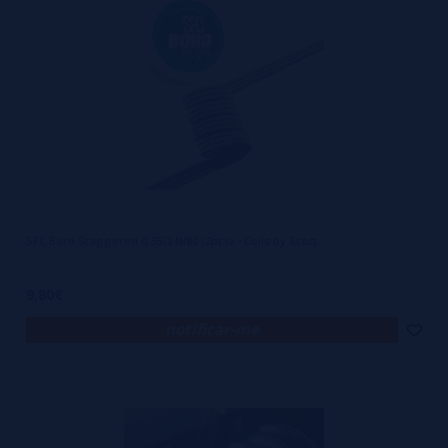
características distintas do nickel.
- Aço inoxidável: Pode ser usado tanto em modos de controle de
temperatura como em modos de potência variável.
4. Valor de Ohm:
O valor de ohm de uma resistência determina em grande medida a
experiência de vaping. Resistências com baixo ohm (sub-ohm)
produzem mais vapor e exigem mais potência, enquanto resistências
com valores de ohm mais altos produzem menos vapor e exigem
SFC Boro Staggered 0.35Ω Ni80 (2pcs) - Coils by Scott
menos potência.
5. Pontes (Bridges):
9,80€
No contexto dos Boro e Billet Box, as pontes são adaptadores que
notificar-me
permitem usar diferentes tipos de resistências ou atomizadores
dentro do tanque Boro. Estas pontes podem ser desenhadas para
resistências pré-fabricadas de certas marcas ou para resistências
reconstruíveis.