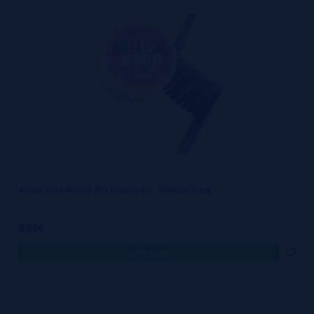
2. Tipos de resistências para Boro e Billet Box:
- Resistências Pré-fabricadas: Estas são resistências que já vêm
prontas e são desenhadas para serem inseridas diretamente no
dispositivo. São ideais para aqueles que não querem construir as
suas próprias resistências.
- Resistências Reconstruíveis (RBA): Estas permitem aos utilizadores
construir e personalizar as suas próprias resistências, oferecendo
uma maior flexibilidade em termos de tipo e número de voltas,
material e valor de ohm.
4-Core Boro Alien 0.28Ω Ni80 (2pcs) - Coils by Scott
3. Materiais Comuns:
- Kanthal: É um dos materiais mais usados para resistências devido
9,80€
à sua resistência ao calor e durabilidade.
comprar
- Nickel (Ni200): Usado principalmente para vaping em modo de
controle de temperatura.
- Titânio: Também usado para o controle de temperatura, mas com