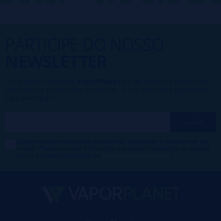
PARTICIPE DO NOSSO
NEWSLETTER
Fazer parte da família
VaporPlanet
lhe dá acesso a Promoções,
descontos e promoções exclusivas, o que você está esperando
para participar?
Desejo receber descontos exclusivos, novidades e tendências por
e-mail. Posso cancelar a inscrição a qualquer momento de acordo
com o que está declarado na
Política de Publicidade
.