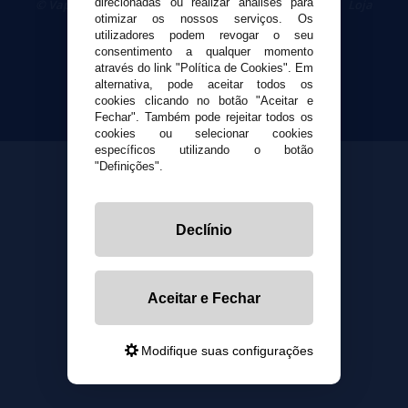
direcionadas ou realizar análises para
© VaporPlanet.pt
|
Compre Cigarros Eletrônicos
|
Loja
otimizar os nossos serviços. Os
Cigarrillos Electronicos
utilizadores podem revogar o seu
Yopi Online SL CIF: B90451832
consentimento a qualquer momento
através do link "Política de Cookies". Em
alternativa, pode aceitar todos os
cookies clicando no botão "Aceitar e
Fechar". Também pode rejeitar todos os
cookies ou selecionar cookies
específicos utilizando o botão
"Definições".
Declínio
Aceitar e Fechar
Modifique suas configurações