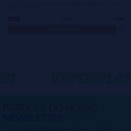
Caneta Pod Vape Descartável Morango e Banana 800 puffs - 550 mAh
20mg - French Puff
6,99€
-12%
7,90€
notificar-me
ET
-
VAPORPLAN
PARTICIPE DO NOSSO
NEWSLETTER
Fazer parte da família
VaporPlanet
lhe dá acesso a Promoções,