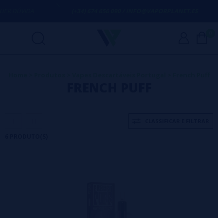
 DÚVIDA
(+34) 674 656 090 / INFO@VAPORPLANET.ES
0
Home
>
Produtos
>
Vapes Descartáveis Portugal
>
French Puff
FRENCH PUFF
CLASSIFICAR E FILTRAR
6 PRODUTO(S)