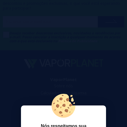
descontos e promoções exclusivas, o que você está esperando
para participar?
Desejo receber descontos exclusivos, novidades e tendências por
e-mail. Posso cancelar a inscrição a qualquer momento de acordo
com o que está declarado na
Política de Publicidade
.
VaporPlanet
Sobre nós
Calculadora DIY Alquimia
Contato
Suporte ao cliente
Envio e devoluções
Nós respeitamos sua