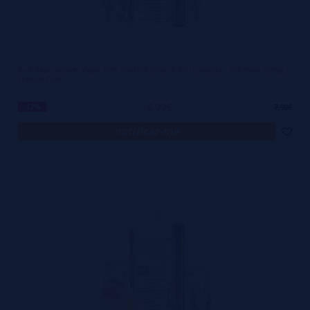
Pod descartável Vape Pen Hortelã Glacial 800 caladas - 550 mAh 20mg -
French Puff
6,99€
-12%
7,90€
notificar-me