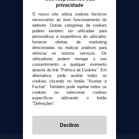
Formas de pagamento
privacidade
Contato
O nosso site utiliza cookies técnicos
necessários ao bom funcionamento do
Segurança e privacidade
website. Outras categorias de cookies
podem também ser utilizadas para
Termos e Condições de Uso
personalizar a experiência do utilizador,
Política de privacidade
fornecer ofertas de marketing
Política de cookies
direcionadas ou realizar análises para
otimizar os nossos serviços. Os
utilizadores podem revogar o seu
consentimento a qualquer momento
através do link "Política de Cookies". Em
alternativa, pode aceitar todos os
cookies clicando no botão "Aceitar e
Fechar". Também pode rejeitar todos os
© VaporPlanet.pt
|
Compre Cigarros Eletrônicos
|
Loja
cookies ou selecionar cookies
Cigarrillos Electronicos
específicos utilizando o botão
Yopi Online SL CIF: B90451832
"Definições".
Declínio