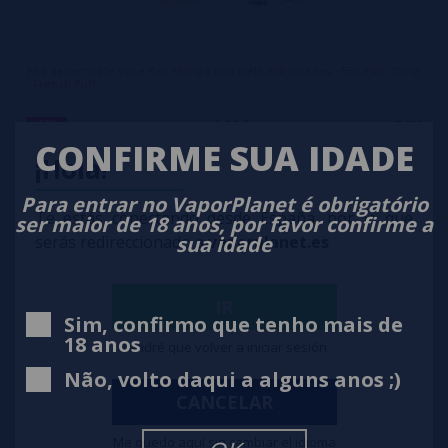
Pod desechable Vape Pen Mango con hielo 800 caladas - 550 mAh 20mg
- French Puff
6,99€
-12%
7,90€
CONFIRME SUA IDADE
notificar-me
¡Hola!
Para entrar no VaporPlanet é obrigatório
Te estás conectando desde España, por lo que
ser maior de 18 anos, por favor confirme a
sua idade
serás redireccionado a
vaporplanet.es
IR
Sim, confirmo que tenho mais de
18 anos
Tendré que volver a iniciar sesión
Não, volto daqui a alguns anos ;)
CANCELAR
Me quedo aquí sin cambiar el idioma