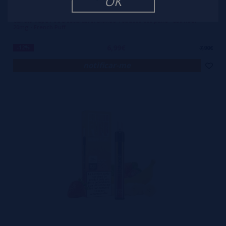
OK
Caneta Vape Pod Descartável Blonde Tobacco 800 puffs - 550 mAh
20mg - French Puff
6,99€
-12%
7,90€
notificar-me