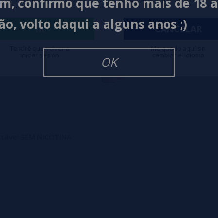
im, confirmo que tenho mais de 18 
ão, volto daqui a alguns anos ;)
IR
CANCELAR
Tendré que volver a
Me quedo aquí sin
iniciar sesión
cambiar el idioma
OK
artável SEM NICOTINA