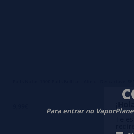
Puffs Notus 1500 Puffs Bull Ice - Altisc - Descartável 
C
¡Hola
9,99€
Para entrar no VaporPlanet
Te es
redir