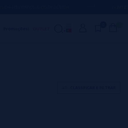
M QUALQUER DÚVIDA
(+34) 674 656 090
0
0
Promoções!
OUTLET
CLASSIFICAR E FILTRAR