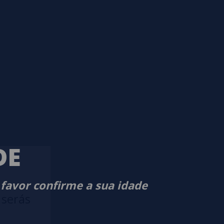
DE
 favor confirme a sua idade
 serás