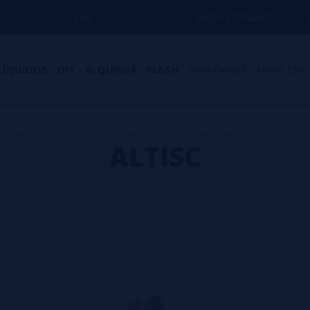
DE
50€
AQUI ESTAMOS
PARA AJUDÁ-LO CO
LÍQUIDOS
DIY - ALQUIMIA
FLASH
NOVIDADES
HIGH END
Home
>
Produtos
>
Vapes Descartáveis Portugal
>
Altisc
ALTISC