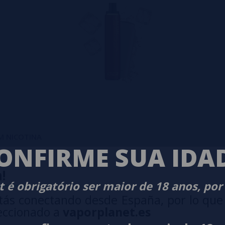
SEM NICOTINA
ONFIRME SUA IDA
!
 é obrigatório ser maior de 18 anos, por
tás conectando desde España, por lo que
eccionado a
vaporplanet.es