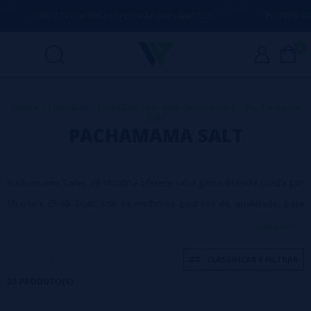
+34) 674 656 090 / INFO@VAPORPLANET.ES
PORTES GRÁTIS
EM 
0
Home
>
Líquidos
>
Líquidos com sais de nicotina
>
Pachamama
Salt
PACHAMAMA SALT
Pachamama Sales de Nicotina oferece uma gama frutada criada por
Charlie's Chalk Dust, sob os melhores padrões de qualidade, para
uma experiência vaping imbatível.
veja mais...
CLASSIFICAR E FILTRAR
20 PRODUTO(S)