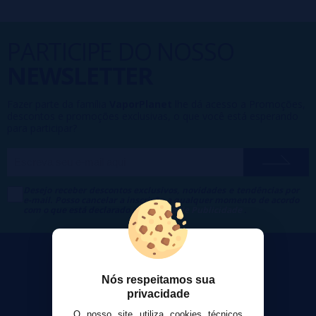
PARTICIPE DO NOSSO
NEWSLETTER
Fazer parte da família
VaporPlanet
lhe dá acesso a Promoções,
descontos e promoções exclusivas, o que você está esperando
para participar?
Desejo receber descontos exclusivos, novidades e tendências por
e-mail. Posso cancelar a inscrição a qualquer momento de acordo
com o que está declarado na
Política de Publicidade
.
Nós respeitamos sua
privacidade
VaporPlanet
O nosso site utiliza cookies técnicos