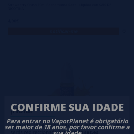
Strawberry Crush 10ml Pachamama Salts - Líquido con SAIS DE
NICOTINA
4,90€
notificar-me
CONFIRME SUA IDADE
¡Hola!
Para entrar no VaporPlanet é obrigatório
Te estás conectando desde España, por lo que
ser maior de 18 anos, por favor confirme a
Peach Punch 20mg 10ml Pachamama Salts - Líquido con SAIS DE
sua idade
serás redireccionado a
vaporplanet.es
NICOTINA