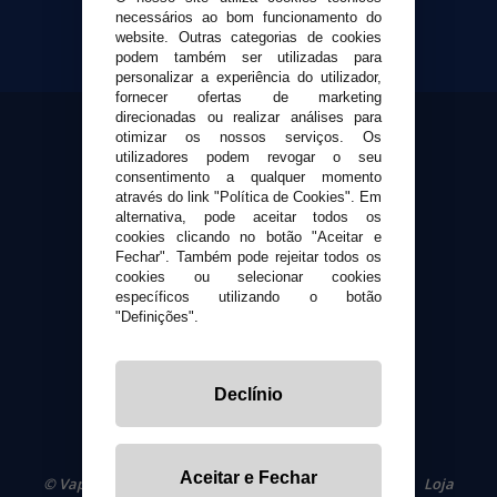
Sobre nós
necessários ao bom funcionamento do
Calculadora DIY Alquimia
website. Outras categorias de cookies
podem também ser utilizadas para
Contato
personalizar a experiência do utilizador,
fornecer ofertas de marketing
direcionadas ou realizar análises para
Suporte ao cliente
otimizar os nossos serviços. Os
Envio e devoluções
utilizadores podem revogar o seu
Formas de pagamento
consentimento a qualquer momento
através do link "Política de Cookies". Em
Contato
alternativa, pode aceitar todos os
cookies clicando no botão "Aceitar e
Fechar". Também pode rejeitar todos os
Segurança e privacidade
cookies ou selecionar cookies
Termos e Condições de Uso
específicos utilizando o botão
Política de privacidade
"Definições".
Política de cookies
Declínio
Aceitar e Fechar
© VaporPlanet.pt
|
Compre Cigarros Eletrônicos
|
Loja