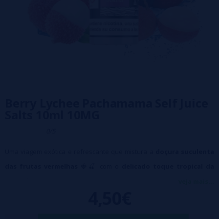
Berry Lychee Pachamama Self Juice
Salts 10ml 10MG
0/5
Uma viagem exótica e refrescante que mistura a
doçura suculenta
das frutas vermelhas
🍓🍒 com o
delicado toque tropical da
lichia
🥭✨.
veja mais...
4,50€
Disponível no formato
de 10 ml
, com
10 mg
de sais de nicotina e uma
proporção de 50 VG/50 PG.