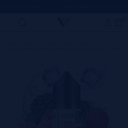
MPRAS ACIMA DE
50€
AQUI ESTAMOS
PARA AJUDÁ-LO COM QUA
0
Home
>
Líquidos
>
Líquidos com sais de nicotina
>
Pachamama
Salt
>
Berry Lychee Pachamama Self Juice Salts 10ml 10MG