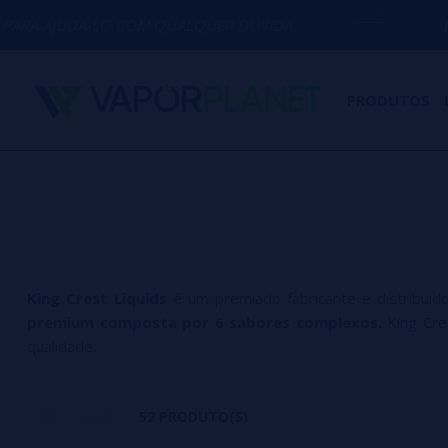
O COM QUALQUER DÚVIDA
(+34) 674 656
PRODUTOS
King Crest Liquids
é um premiado fabricante e distribuid
premium composta por 6 sabores complexos.
King Cres
qualidade.
52 PRODUTO(S)