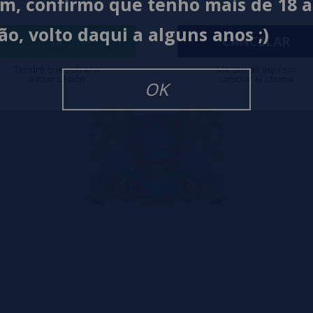
im, confirmo que tenho mais de 18 
ão, volto daqui a alguns anos ;)
IR
CANCELAR
Tendré que volver a
Me quedo aquí sin
iniciar sesión
cambiar el idioma
OK