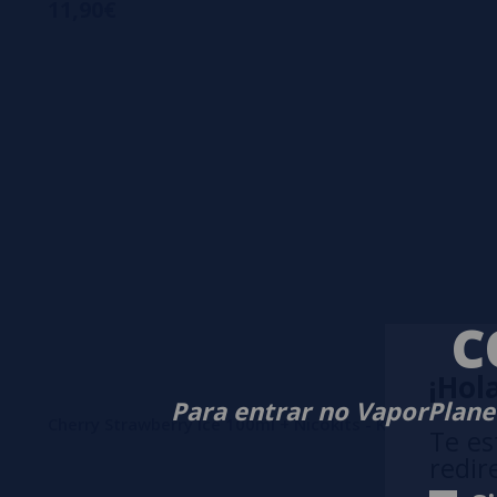
11,90€
C
¡Hola
Para entrar no VaporPlanet
Cherry Strawberry Ice 100ml + Nicokits - Kings Crest Bar
Te es
redir