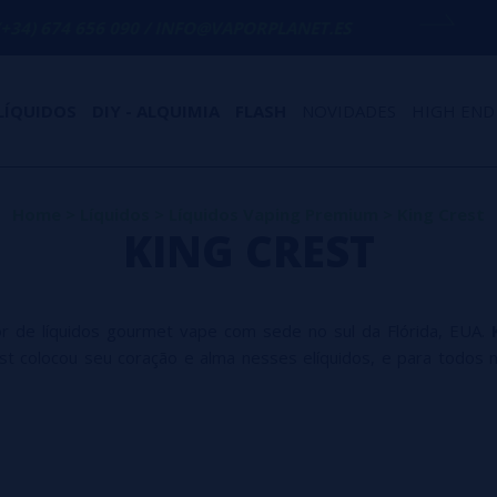
 090 / INFO@VAPORPLANET.ES
PORTES GR
LÍQUIDOS
DIY - ALQUIMIA
FLASH
NOVIDADES
HIGH END
Home
>
Líquidos
>
Líquidos Vaping Premium
>
King Crest
KING CREST
or de líquidos gourmet vape com sede no sul da Flórida, EUA.
t colocou seu coração e alma nesses elíquidos, e para todos n