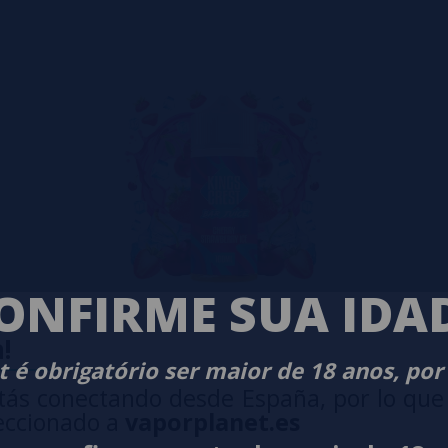
ONFIRME SUA IDA
!
 é obrigatório ser maior de 18 anos, por
 Juice
tás conectando desde España, por lo que
eccionado a
vaporplanet.es