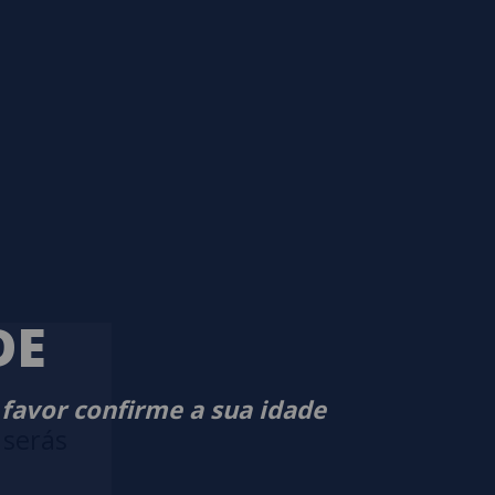
DE
 favor confirme a sua idade
 serás