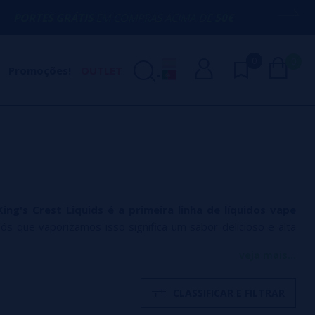
ÁTIS
EM COMPRAS ACIMA DE
50€
AQUI ES
0
0
Promoções!
OUTLET
King's Crest Liquids é a primeira linha de líquidos vape
ós que vaporizamos isso significa um sabor delicioso e alta
veja mais...
CLASSIFICAR E FILTRAR