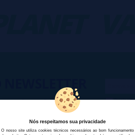
LANET
VA
O
NEWSLETTER
Desejo rece
cesso a Promoções, descontos e
cancelar a
ando para participar?
na
Política
Nós respeitamos sua privacidade
O nosso site utiliza cookies técnicos necessários ao bom funcionamento