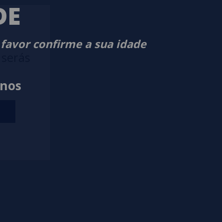
DE
 favor confirme a sua idade
 serás
anos