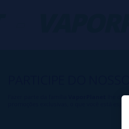
-
VAPORP
PARTICIPE DO NOSS
Fazer parte da família
VaporPlanet
lhe dá a
promoções exclusivas, o que você está esper