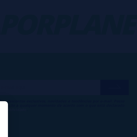
PORPLANET
ber descontos exclusivos, novidades e tendências por e-mail. Posso
 inscrição a qualquer momento de acordo com o que está declarado
 de Publicidade
.