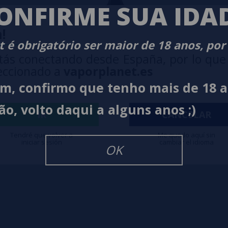
ONFIRME SUA IDA
!
 é obrigatório ser maior de 18 anos, por
tás conectando desde España, por lo que
eccionado a
vaporplanet.es
im, confirmo que tenho mais de 18 
ão, volto daqui a alguns anos ;)
IR
CANCELAR
E NICOTINA
Tendré que volver a
Me quedo aquí sin
iniciar sesión
cambiar el idioma
OK