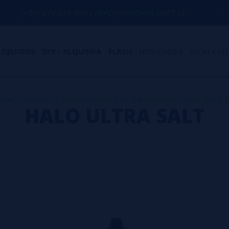
(+34) 674 656 090 / INFO@VAPORPLANET.ES
LÍQUIDOS
DIY - ALQUIMIA
FLASH
NOVIDADES
HIGH END
ome
>
Líquidos
>
Líquidos com sais de nicotina
>
Halo Ultra S
HALO ULTRA SALT