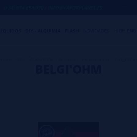
56 090 / INFO@VAPORPLANET.ES
PORTES G
LÍQUIDOS
DIY - ALQUIMIA
FLASH
NOVIDADES
HIGH END
Home
>
DIY - ALQUIMIA
>
Aromas Concentrados
>
Belgi'Oh
BELGI'OHM