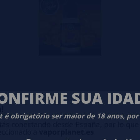
ONFIRME SUA IDA
!
 é obrigatório ser maior de 18 anos, por
tás conectando desde España, por lo que
eccionado a
vaporplanet.es