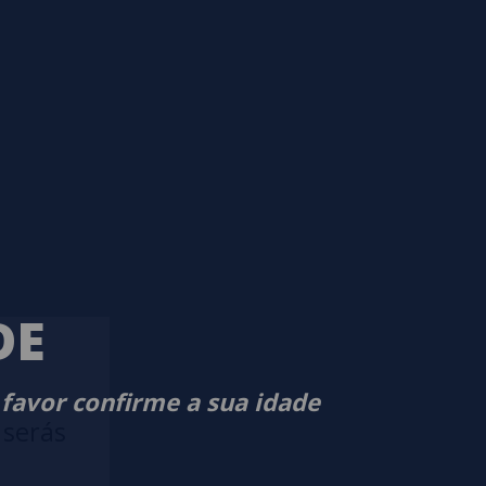
DE
 favor confirme a sua idade
 serás