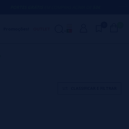
RÁTIS
EM COMPRAS ACIMA DE
50€
AQUI E
0
0
Promoções!
OUTLET
m
CLASSIFICAR E FILTRAR