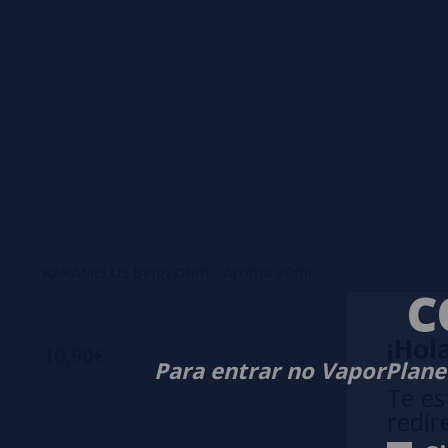
KARAMELUS Belgi'Ohm - Aroma 30ml
C
¡Hola
10,90€
Para entrar no VaporPlanet
Te es
redir