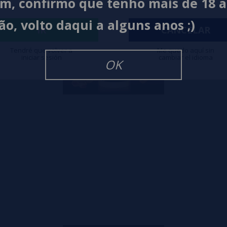
im, confirmo que tenho mais de 18 
ão, volto daqui a alguns anos ;)
IR
CANCELAR
Tendré que volver a
Me quedo aquí sin
iniciar sesión
cambiar el idioma
OK