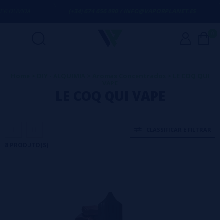
DÚVIDA
(+34) 674 656 090 / INFO@VAPORPLANET.ES
0
Home
>
DIY - ALQUIMIA
>
Aromas Concentrados
>
LE COQ QUI
VAPE
LE COQ QUI VAPE
CLASSIFICAR E FILTRAR
8 PRODUTO(S)