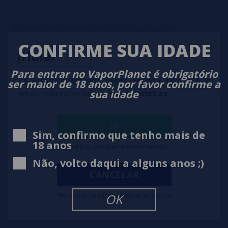
Aroma Almond Vanilla Milk - Milky by Le Coq qui Vape 30ml
CONFIRME SUA IDADE
¡Hola!
10,90€
Para entrar no VaporPlanet é obrigatório
notificar-me
Te estás conectando desde España, por lo que
ser maior de 18 anos, por favor confirme a
sua idade
serás redireccionado a
vaporplanet.es
IR
Sim, confirmo que tenho mais de
18 anos
Tendré que volver a iniciar sesión
Não, volto daqui a alguns anos ;)
CANCELAR
Me quedo aquí sin cambiar el idioma
OK