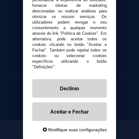
fornecer ofertas de marketing
Segurança e privacidade
direcionadas ou realizar análises para
otimizar os nossos serviços. Os
Termos e Condições de Uso
utilizadores podem revogar o seu
Política de privacidade
consentimento a qualquer momento
Política de cookies
através do link "Política de Cookies". Em
alternativa, pode aceitar todos os
cookies clicando no botão "Aceitar e
Fechar". Também pode rejeitar todos os
cookies ou selecionar cookies
específicos utilizando o botão
"Definições".
© VaporPlanet.pt
|
Compre Cigarros Eletrônicos
|
Loja
Cigarrillos Electronicos
Yopi Online SL CIF: B90451832
Declínio
Aceitar e Fechar
Modifique suas configurações