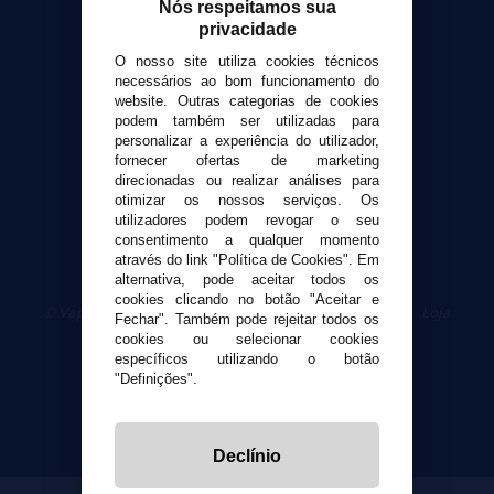
Formas de pagamento
Nós respeitamos sua
privacidade
Contato
O nosso site utiliza cookies técnicos
necessários ao bom funcionamento do
Segurança e privacidade
website. Outras categorias de cookies
Termos e Condições de Uso
podem também ser utilizadas para
Política de privacidade
personalizar a experiência do utilizador,
fornecer ofertas de marketing
Política de cookies
direcionadas ou realizar análises para
otimizar os nossos serviços. Os
utilizadores podem revogar o seu
consentimento a qualquer momento
através do link "Política de Cookies". Em
alternativa, pode aceitar todos os
cookies clicando no botão "Aceitar e
© VaporPlanet.pt
|
Compre Cigarros Eletrônicos
|
Loja
Fechar". Também pode rejeitar todos os
Cigarrillos Electronicos
cookies ou selecionar cookies
Yopi Online SL CIF: B90451832
específicos utilizando o botão
"Definições".
Declínio