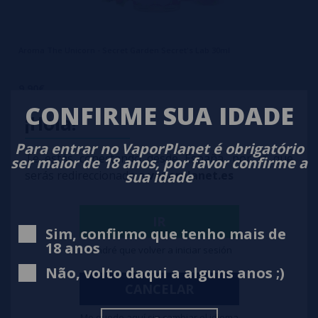
Aroma The Unicorn - Secret Garden Secret's Lab 30ml
9,90€
CONFIRME SUA IDADE
notificar-me
¡Hola!
Para entrar no VaporPlanet é obrigatório
Te estás conectando desde España, por lo que
ser maior de 18 anos, por favor confirme a
sua idade
serás redireccionado a
vaporplanet.es
IR
Sim, confirmo que tenho mais de
18 anos
Tendré que volver a iniciar sesión
Não, volto daqui a alguns anos ;)
CANCELAR
Me quedo aquí sin cambiar el idioma