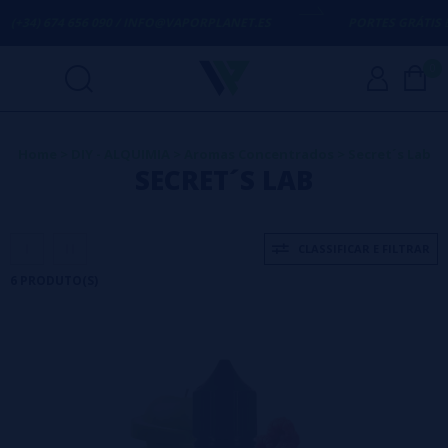
+34) 674 656 090 / INFO@VAPORPLANET.ES
PORTES GRÁTIS
EM 
0
Home
>
DIY - ALQUIMIA
>
Aromas Concentrados
>
Secret´s Lab
SECRET´S LAB
CLASSIFICAR E FILTRAR
6 PRODUTO(S)