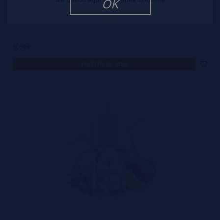
OK
Aroma The Monkey - Secret Garden Secret's Lab 30ml
9,90€
notificar-me