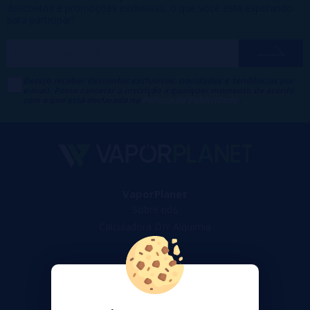
descontos e promoções exclusivas, o que você está esperando
para participar?
Desejo receber descontos exclusivos, novidades e tendências por
e-mail. Posso cancelar a inscrição a qualquer momento de acordo
com o que está declarado na
Política de Publicidade
.
VaporPlanet
Sobre nós
Calculadora DIY Alquimia
Contato
Suporte ao cliente
Envio e devoluções