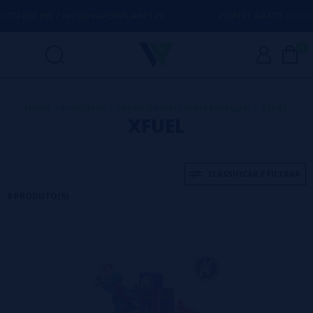
4 656 090 / INFO@VAPORPLANET.ES
PORTES GRÁTIS
EM COMPRA
0
Home
>
Produtos
>
Vapes Descartáveis Portugal
>
XFUEL
XFUEL
CLASSIFICAR E FILTRAR
9 PRODUTO(S)