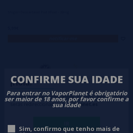
Shigeri Descartável Pod XFuel - 20mg
5,99€
notificar-me
CONFIRME SUA IDADE
¡Hola!
Para entrar no VaporPlanet é obrigatório
Te estás conectando desde España, por lo que
ser maior de 18 anos, por favor confirme a
sua idade
serás redireccionado a
vaporplanet.es
IR
Sim, confirmo que tenho mais de