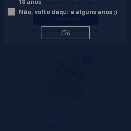
18 anos
Tendré que volver a iniciar sesión
Uraken Descartável Pod XFuel - 20mg
Não, volto daqui a alguns anos ;)
CANCELAR
5,99€
notificar-me
Me quedo aquí sin cambiar el idioma
OK
Ushiro Descartável Pod XFuel - 20mg