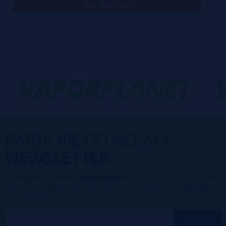
notificar-me
VAPORPLANET
V
PARTICIPE DO NOSSO
NEWSLETTER
Fazer parte da família
VaporPlanet
lhe dá acesso a Promoções,
descontos e promoções exclusivas, o que você está esperando
para participar?