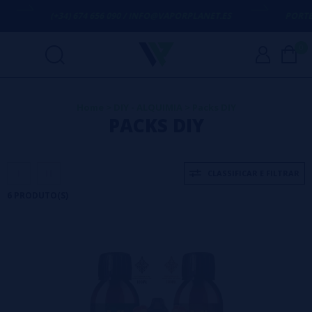
(+34) 674 656 090 / INFO@VAPORPLANET.ES
PORTES G
0
Home
>
DIY - ALQUIMIA
>
Packs DIY
PACKS DIY
CLASSIFICAR E FILTRAR
6 PRODUTO(S)