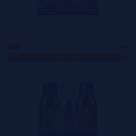
Pack DIY - Aroma Uraken 30ml + 100ml VG + 100ml PG VapFip
12,50€
-19%
15,40€
notificar-me