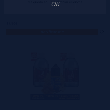
Me quedo aquí sin cambiar el idioma
OK
Pack DIY - Aroma Subzero Halo 30ml + 100ml VG + 100ml PG OIl4Vap
17,80€
notificar-me