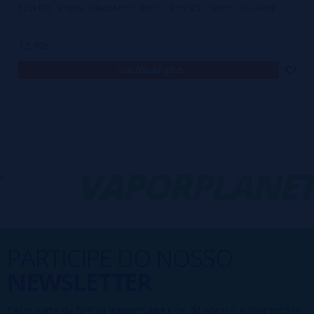
Pack DIY - Aroma Tribeca Halo 30ml + 100ml VG + 100ml PG OIl4Vap
17,80€
notificar-me
-
VAPORPLANET
PARTICIPE DO NOSSO
NEWSLETTER
Fazer parte da família
VaporPlanet
lhe dá acesso a Promoções,