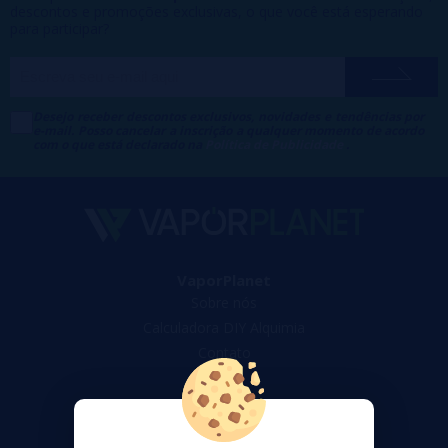
descontos e promoções exclusivas, o que você está esperando
para participar?
Desejo receber descontos exclusivos, novidades e tendências por
e-mail. Posso cancelar a inscrição a qualquer momento de acordo
com o que está declarado na
Política de Publicidade
.
VaporPlanet
Sobre nós
Calculadora DIY Alquimia
Contato
Suporte ao cliente
Envio e devoluções