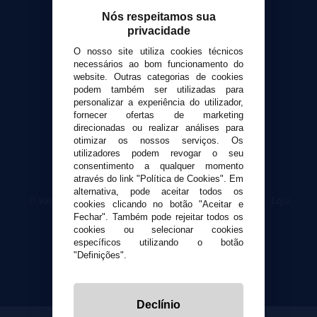
Formas de pagamento
Nós respeitamos sua
Contato
privacidade
O nosso site utiliza cookies técnicos
Segurança e privacidade
necessários ao bom funcionamento do
Termos e Condições de Uso
website. Outras categorias de cookies
podem também ser utilizadas para
Política de privacidade
personalizar a experiência do utilizador,
Política de cookies
fornecer ofertas de marketing
direcionadas ou realizar análises para
otimizar os nossos serviços. Os
utilizadores podem revogar o seu
consentimento a qualquer momento
através do link "Política de Cookies". Em
alternativa, pode aceitar todos os
© VaporPlanet.pt
|
Compre Cigarros Eletrônicos
|
Loja
cookies clicando no botão "Aceitar e
Cigarrillos Electronicos
Fechar". Também pode rejeitar todos os
Yopi Online SL CIF: B90451832
cookies ou selecionar cookies
específicos utilizando o botão
"Definições".
Declínio