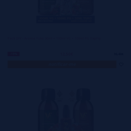
Pack DIY - Aroma Yuko 30ml + 100ml VG + 100ml PG VapFip
12,50€
-19%
15,40€
notificar-me