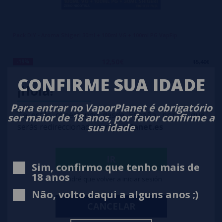
Pack DIY - Aroma Shigeri 30ml + 100ml VG + 100ml PG VapFip
12,50€
-19%
15,40€
CONFIRME SUA IDADE
notificar-me
¡Hola!
Para entrar no VaporPlanet é obrigatório
Te estás conectando desde España, por lo que
ser maior de 18 anos, por favor confirme a
sua idade
serás redireccionado a
vaporplanet.es
IR
Sim, confirmo que tenho mais de
18 anos
Tendré que volver a iniciar sesión
Não, volto daqui a alguns anos ;)
CANCELAR