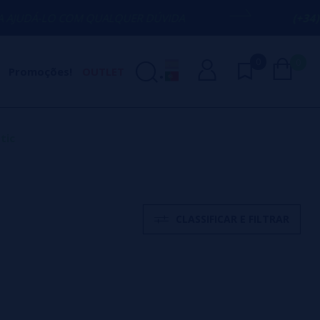
Á-LO COM QUALQUER DÚVIDA
(+34) 674 
0
0
Promoções!
OUTLET
tic
CLASSIFICAR E FILTRAR