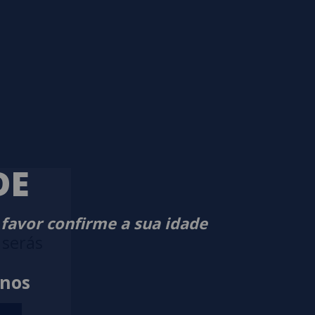
DE
 favor confirme a sua idade
 serás
anos