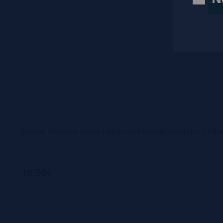
Aroma TRINDIO 30ml/120 (Longfill) O4V Yumistic + 70m
10,50€