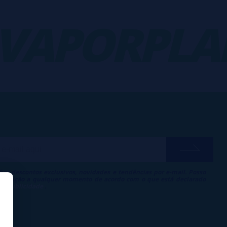
APORPLAN
ber descontos exclusivos, novidades e tendências por e-mail. Posso
 inscrição a qualquer momento de acordo com o que está declarado
 de Publicidade
.