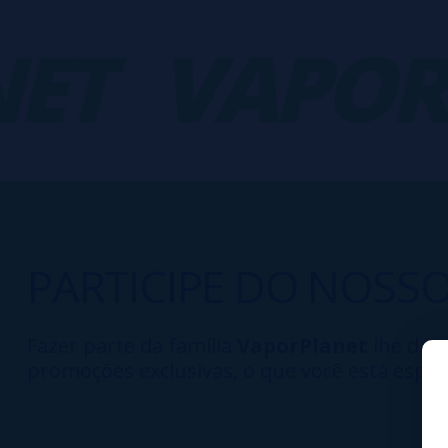
ET
VAPORP
PARTICIPE DO NOSS
Fazer parte da família
VaporPlanet
lhe dá a
promoções exclusivas, o que você está esper