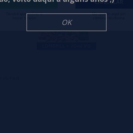
IR
CANCELAR
Tendré que volver a
Me quedo aquí sin
iniciar sesión
cambiar el idioma
OK
l VG Fast