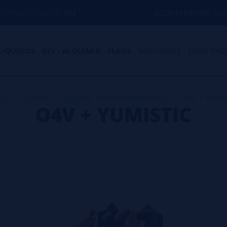
ACIMA DE
50€
AQUI ESTAMOS
PARA AJUD
LÍQUIDOS
DIY - ALQUIMIA
FLASH
NOVIDADES
HIGH END
ome
>
Líquidos
>
Longfills【NOVO FORMATO】
>
O4V + Yumis
O4V + YUMISTIC