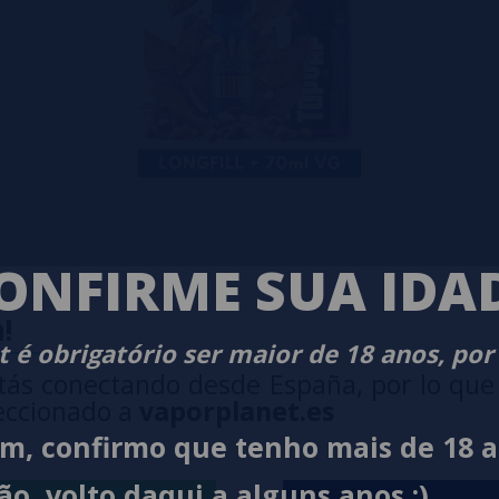
ONFIRME SUA IDA
FAST 70ML
!
 é obrigatório ser maior de 18 anos, por
tás conectando desde España, por lo que
eccionado a
vaporplanet.es
im, confirmo que tenho mais de 18 
ão, volto daqui a alguns anos ;)