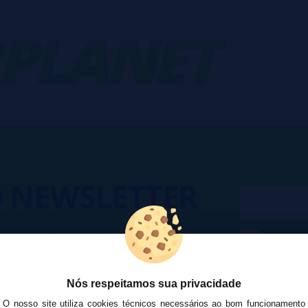
LANET
-
V
O
NEWSLETTER
Desejo rece
cesso a Promoções, descontos e
cancelar a
ando para participar?
na
Política
Nós respeitamos sua privacidade
O nosso site utiliza cookies técnicos necessários ao bom funcionamento