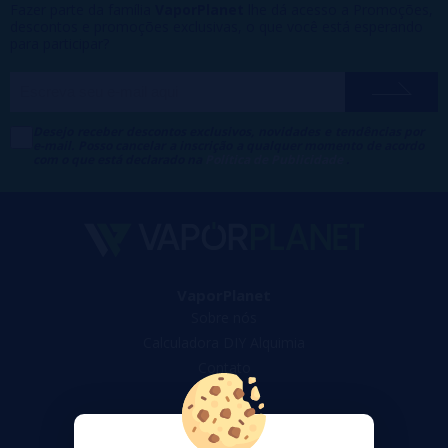
Fazer parte da família
VaporPlanet
lhe dá acesso a Promoções,
descontos e promoções exclusivas, o que você está esperando
para participar?
Desejo receber descontos exclusivos, novidades e tendências por
e-mail. Posso cancelar a inscrição a qualquer momento de acordo
com o que está declarado na
Política de Publicidade
.
VaporPlanet
Sobre nós
Calculadora DIY Alquimia
Contato
Suporte ao cliente
Envio e devoluções