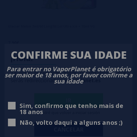
Glaciar Melon 7ml/60 Longfill Lol Ultra ice + 70ml VG
7,90€
CONFIRME SUA IDADE
notificar-me
¡Hola!
Para entrar no VaporPlanet é obrigatório
Te estás conectando desde España, por lo que
ser maior de 18 anos, por favor confirme a
sua idade
serás redireccionado a
vaporplanet.es
IR
Sim, confirmo que tenho mais de
18 anos
Tendré que volver a iniciar sesión
Não, volto daqui a alguns anos ;)
CANCELAR