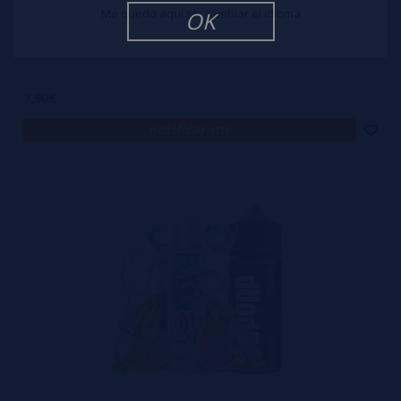
Me quedo aquí sin cambiar el idioma
OK
Subzero Mango 7ml/60 Longfill Lol Ultra ice + 70ml VG
7,90€
notificar-me