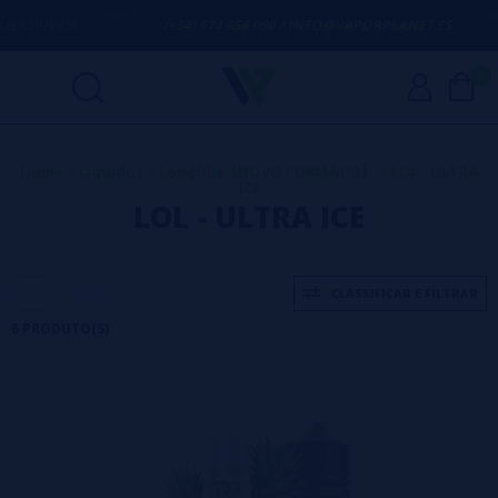
 DÚVIDA
(+34) 674 656 090 / INFO@VAPORPLANET.ES
0
Home
>
Líquidos
>
Longfills【NOVO FORMATO】
>
LOL - ULTRA
ICE
LOL - ULTRA ICE
CLASSIFICAR E FILTRAR
6 PRODUTO(S)