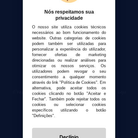
Formas de pagamento
Nós respeitamos sua
Contato
privacidade
O nosso site utiliza cookies técnicos
Segurança e privacidade
necessários ao bom funcionamento do
Termos e Condições de Uso
website. Outras categorias de cookies
podem também ser utilizadas para
Política de privacidade
personalizar a experiência do utilizador,
Política de cookies
fornecer ofertas de marketing
direcionadas ou realizar análises para
otimizar os nossos serviços. Os
utilizadores podem revogar o seu
consentimento a qualquer momento
através do link "Política de Cookies". Em
alternativa, pode aceitar todos os
© VaporPlanet.pt
|
Compre Cigarros Eletrônicos
|
Loja
cookies clicando no botão "Aceitar e
Cigarrillos Electronicos
Fechar". Também pode rejeitar todos os
Yopi Online SL CIF: B90451832
cookies ou selecionar cookies
específicos utilizando o botão
"Definições".
Declínio