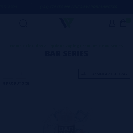
VIDA
(+34) 674 656 090 / INFO@VAPORPLANET.ES
P
0
Home
>
Líquidos
>
Líquidos Vaping Premium
>
BAR SERIES
BAR SERIES
CLASSIFICAR E FILTRAR
8 PRODUTO(S)