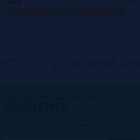
7,50€
-16%
8,90€
notificar-me
T
-
VAPORPLANE
PARTICIPE DO NOSSO
NEWSLETTER
Fazer parte da família
VaporPlanet
lhe dá acesso a Promoções,
descontos e promoções exclusivas, o que você está esperando
para participar?