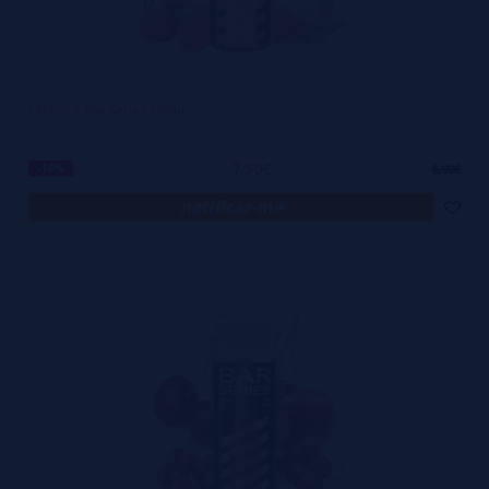
Litchi Ice Bar Series 100ml
7,50€
-16%
8,90€
notificar-me