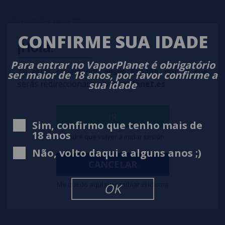
Peach Ice Bar Series 100ml
CONFIRME SUA IDADE
¡Hola!
6,50€
-27%
8,90€
Para entrar no VaporPlanet é obrigatório
notificar-me
Te estás conectando desde España, por lo que
ser maior de 18 anos, por favor confirme a
sua idade
serás redireccionado a
vaporplanet.es
IR
Sim, confirmo que tenho mais de
18 anos
Tendré que volver a iniciar sesión
Não, volto daqui a alguns anos ;)
CANCELAR
Me quedo aquí sin cambiar el idioma
OK