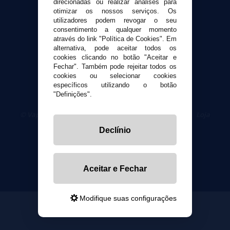
direcionadas ou realizar análises para
Segurança e privacidade
otimizar os nossos serviços. Os
utilizadores podem revogar o seu
Termos e Condições de Uso
consentimento a qualquer momento
Política de privacidade
através do link "Política de Cookies". Em
Política de cookies
alternativa, pode aceitar todos os
cookies clicando no botão "Aceitar e
Fechar". Também pode rejeitar todos os
cookies ou selecionar cookies
específicos utilizando o botão
"Definições".
© VaporPlanet.pt
|
Compre Cigarros Eletrônicos
|
Loja
Cigarrillos Electronicos
Declínio
Yopi Online SL CIF: B90451832
Aceitar e Fechar
Modifique suas configurações