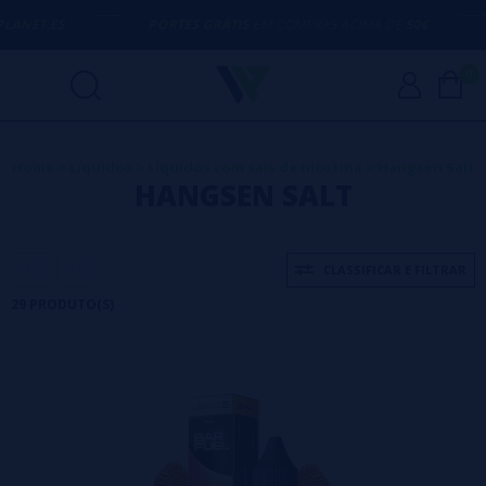
PORTES GRÁTIS
EM COMPRAS ACIMA DE
50€
AQUI EST
0
Home
>
Líquidos
>
Líquidos com sais de nicotina
>
Hangsen Salt
HANGSEN SALT
CLASSIFICAR E FILTRAR
29 PRODUTO(S)