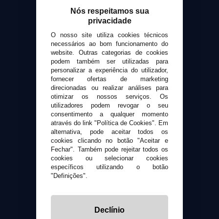
Nós respeitamos sua
VaporPlanet
privacidade
Sobre nós
O nosso site utiliza cookies técnicos
Calculadora DIY Alquimia
necessários ao bom funcionamento do
website. Outras categorias de cookies
Contato
podem também ser utilizadas para
personalizar a experiência do utilizador,
Suporte ao cliente
fornecer ofertas de marketing
direcionadas ou realizar análises para
Envio e devoluções
otimizar os nossos serviços. Os
Formas de pagamento
utilizadores podem revogar o seu
Contato
consentimento a qualquer momento
através do link "Política de Cookies". Em
alternativa, pode aceitar todos os
Segurança e privacidade
cookies clicando no botão "Aceitar e
Fechar". Também pode rejeitar todos os
Termos e Condições de Uso
cookies ou selecionar cookies
Política de privacidade
específicos utilizando o botão
Política de cookies
"Definições".
Declínio