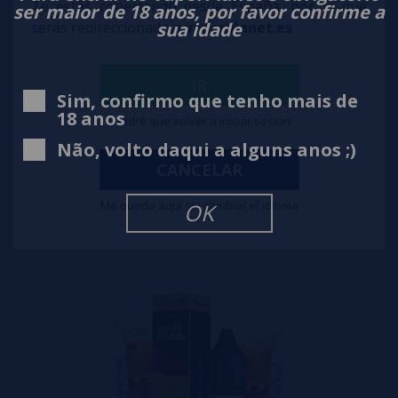
Te estás conectando desde España, por lo que
ser maior de 18 anos, por favor confirme a
sua idade
serás redireccionado a
vaporplanet.es
IR
Sim, confirmo que tenho mais de
18 anos
Tendré que volver a iniciar sesión
Red Apple Ice 10ml 20mg - Bar Fuel by Hangsen - Líquido con SALES DE
Não, volto daqui a alguns anos ;)
NICOTINA
CANCELAR
3,50€
Me quedo aquí sin cambiar el idioma
OK
comprar