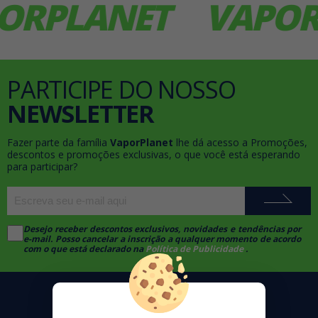
PLANET
VAPORPL
PARTICIPE DO NOSSO
NEWSLETTER
Fazer parte da família
VaporPlanet
lhe dá acesso a Promoções,
descontos e promoções exclusivas, o que você está esperando
para participar?
Desejo receber descontos exclusivos, novidades e tendências por
e-mail. Posso cancelar a inscrição a qualquer momento de acordo
com o que está declarado na
Política de Publicidade
.