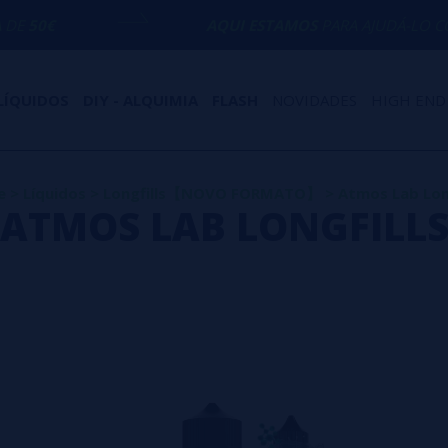
AQUI ESTAMOS
PARA AJUDÁ-LO COM QUAL
LÍQUIDOS
DIY - ALQUIMIA
FLASH
NOVIDADES
HIGH END
e
>
Líquidos
>
Longfills【NOVO FORMATO】
>
Atmos Lab Long
ATMOS LAB LONGFILL