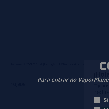
C
Aroma RY69 30ml (Longfill 120ml) - Atmos Lab
¡Hola
Para entrar no VaporPlanet
10,90€
Te es
redir
S