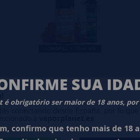
ONFIRME SUA IDA
!
 é obrigatório ser maior de 18 anos, por
tás conectando desde España, por lo que
eccionado a
vaporplanet.es
im, confirmo que tenho mais de 18 