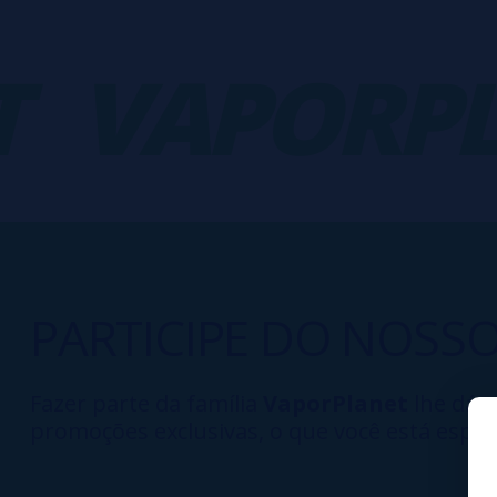
VAPORPLA
PARTICIPE DO NOSS
Fazer parte da família
VaporPlanet
lhe dá a
promoções exclusivas, o que você está esper