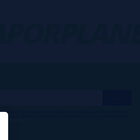
ORPLANET
ber descontos exclusivos, novidades e tendências por e-mail. Posso
 inscrição a qualquer momento de acordo com o que está declarado
 de Publicidade
.