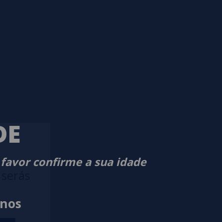
DE
 favor confirme a sua idade
 serás
anos