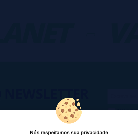
NET
-
VAP
O
NEWSLETTER
Desejo rece
cesso a Promoções, descontos e
cancelar a
ando para participar?
na
Política
Nós respeitamos sua privacidade