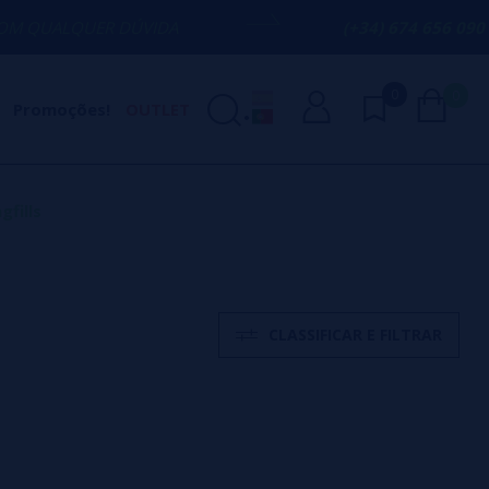
QUER DÚVIDA
(+34) 674 656 090 / INFO@
0
0
Promoções!
OUTLET
fills
S
CLASSIFICAR E FILTRAR