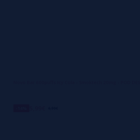
Novo Bar 600puffs Icy Cola - Smoktech 20mg - POD D
5,99€
-14%
6,99€