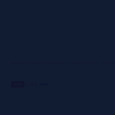
Novo Bar 600puffs Blueberry - Smoktech 20mg - POD 
5,99€
-14%
6,99€