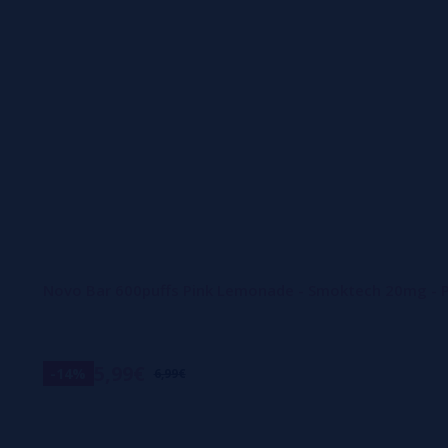
Novo Bar 600puffs Pink Lemonade - Smoktech 20mg -
5,99€
-14%
6,99€