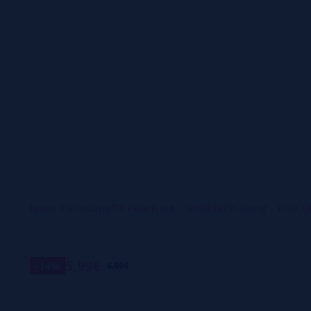
Novo Bar 600puffs Peach Ice - Smoktech 20mg - POD 
5,99€
-14%
6,99€