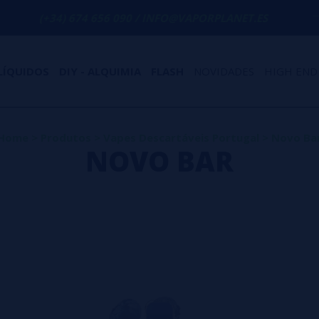
) 674 656 090 / INFO@VAPORPLANET.ES
P
LÍQUIDOS
DIY - ALQUIMIA
FLASH
NOVIDADES
HIGH END
Home
>
Produtos
>
Vapes Descartáveis Portugal
>
Novo Ba
NOVO BAR