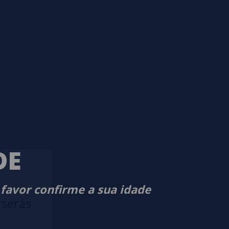
DE
 favor confirme a sua idade
 serás