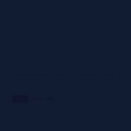
Novo Bar 600puffs Energy Ice - Smoktech 20mg - POD
3,99€
-43%
6,99€