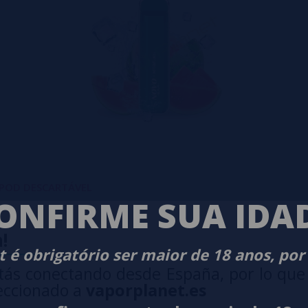
- POD DESCARTÁVEL
ONFIRME SUA IDA
!
 é obrigatório ser maior de 18 anos, por
tás conectando desde España, por lo que
eccionado a
vaporplanet.es