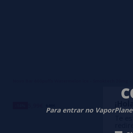
Novo Bar 600puffs Watermelon Ice - Smoktech 20mg 
C
¡Hola
5,99€
-14%
6,99€
Para entrar no VaporPlanet
Te es
redir