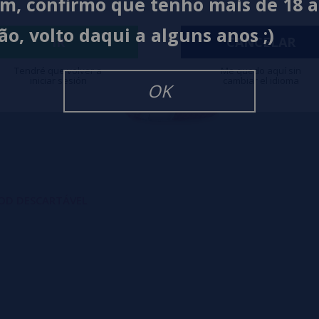
im, confirmo que tenho mais de 18 
ão, volto daqui a alguns anos ;)
IR
CANCELAR
Tendré que volver a
Me quedo aquí sin
iniciar sesión
cambiar el idioma
OK
 POD DESCARTÁVEL