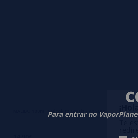
C
¡Hola
MALIBU 100ml + Nicokits Gratis - Aspano & John
Para entrar no VaporPlanet
Te es
redir
14,90€