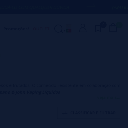
M QUALQUER DÚVIDA
(+34) 674 656 090 
0
0
Promoções!
OUTLET
n
sos e frutados. O conhecido resistente em colaboração com
pano & John Vaping Líquidos
veja mais...
CLASSIFICAR E FILTRAR