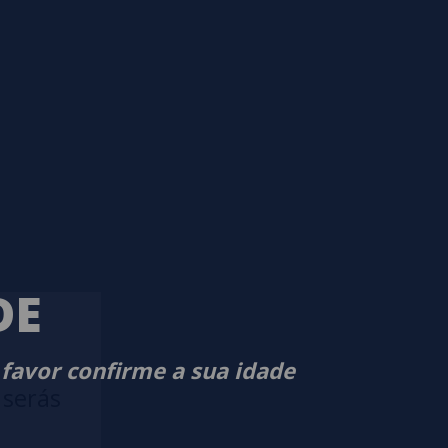
DE
 favor confirme a sua idade
 serás