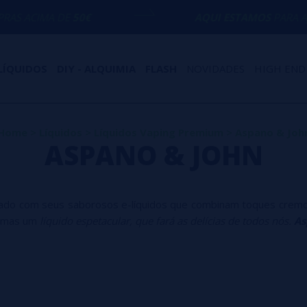
DE
50€
AQUI ESTAMOS
PARA AJUDÁ-LO CO
LÍQUIDOS
DIY - ALQUIMIA
FLASH
NOVIDADES
HIGH END
Home
>
Líquidos
>
Líquidos Vaping Premium
>
Aspano & Joh
ASPANO & JOHN
cado com seus saborosos e-líquidos que combinam toques cremo
s, mas um
líquido espetacular, que fará as delícias de todos nós.
As