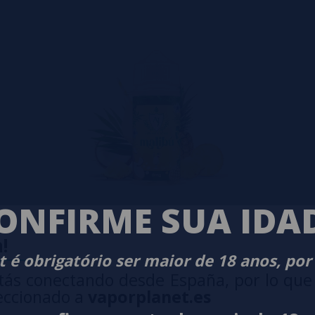
ONFIRME SUA IDA
!
 é obrigatório ser maior de 18 anos, por
tás conectando desde España, por lo que
eccionado a
vaporplanet.es