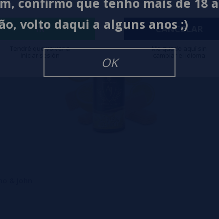
im, confirmo que tenho mais de 18 
ão, volto daqui a alguns anos ;)
IR
CANCELAR
Tendré que volver a
Me quedo aquí sin
iniciar sesión
cambiar el idioma
OK
no & John