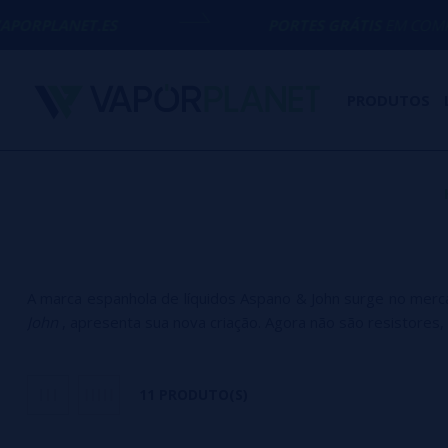
.ES
PORTES GRÁTIS
EM COMPRAS ACIMA 
PRODUTOS
A marca espanhola de líquidos Aspano & John surge no mer
John
, apresenta sua nova criação. Agora não são resistore
11 PRODUTO(S)