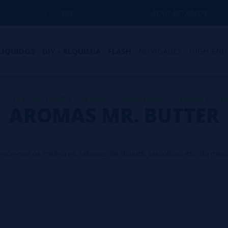
MA DE
50€
AQUI ESTAMOS
PARA AJUDÁ-LO
LÍQUIDOS
DIY - ALQUIMIA
FLASH
NOVIDADES
HIGH END
e
>
DIY - ALQUIMIA
>
Aromas Concentrados
>
Aromas Mr. B
AROMAS MR. BUTTER
ece-nos os melhores sabores de donuts, biscoitos, etc. do merc