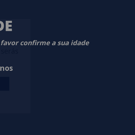
DE
 favor confirme a sua idade
 serás
anos