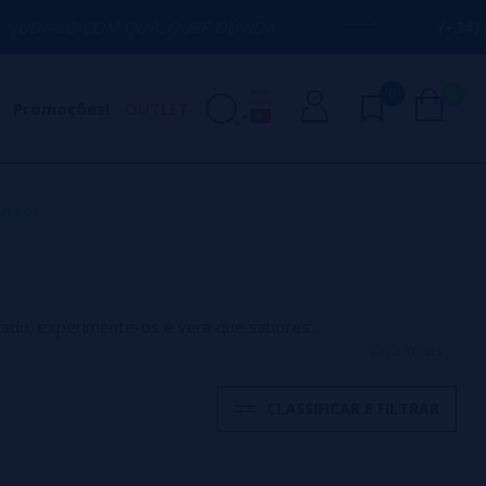
 COM QUALQUER DÚVIDA
(+34) 674 656 0
0
0
Promoções!
OUTLET
utter
ado, experimente-os e verá que sabores...
veja mais...
CLASSIFICAR E FILTRAR