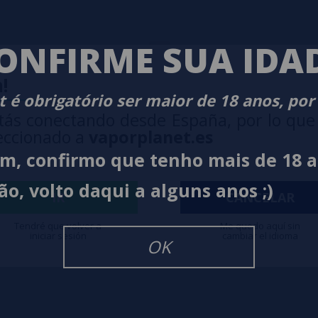
ONFIRME SUA IDA
!
 é obrigatório ser maior de 18 anos, por
tás conectando desde España, por lo que
eccionado a
vaporplanet.es
im, confirmo que tenho mais de 18 
ão, volto daqui a alguns anos ;)
IR
CANCELAR
Tendré que volver a
Me quedo aquí sin
iniciar sesión
cambiar el idioma
OK