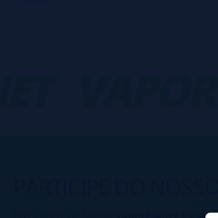
T
VAPORP
PARTICIPE DO NOSS
Fazer parte da família
VaporPlanet
lhe dá a