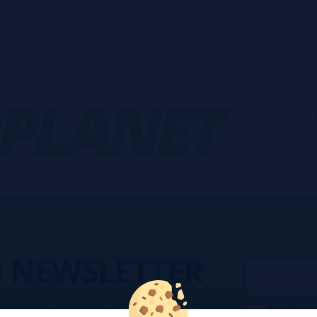
LANET
-
V
O
NEWSLETTER
Desejo rece
cesso a Promoções, descontos e