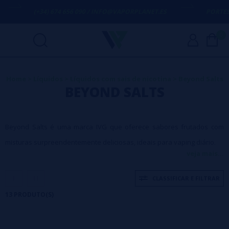
(+34) 674 656 090 / INFO@VAPORPLANET.ES
PORTES GRÁT
0
Home
>
Líquidos
>
Líquidos com sais de nicotina
>
Beyond Salts
BEYOND SALTS
Beyond Salts é uma marca IVG que oferece sabores frutados com
misturas surpreendentemente deliciosas, ideais para vaping diário.
veja mais...
CLASSIFICAR E FILTRAR
13 PRODUTO(S)