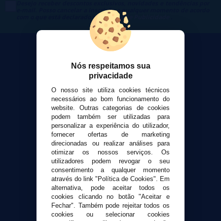
Desejo receber descontos exclusivos, novidades e tendências por
e-mail. Posso cancelar a inscrição a qualquer momento de acordo
com o que está declarado na
Política de Publicidade
.
Nós respeitamos sua
privacidade
VaporPlanet
O nosso site utiliza cookies técnicos
Sobre nós
necessários ao bom funcionamento do
Calculadora DIY Alquimia
website. Outras categorias de cookies
podem também ser utilizadas para
Contato
personalizar a experiência do utilizador,
fornecer ofertas de marketing
direcionadas ou realizar análises para
Suporte ao cliente
otimizar os nossos serviços. Os
Envio e devoluções
utilizadores podem revogar o seu
Formas de pagamento
consentimento a qualquer momento
através do link "Política de Cookies". Em
Contato
alternativa, pode aceitar todos os
cookies clicando no botão "Aceitar e
Fechar". Também pode rejeitar todos os
Segurança e privacidade
cookies ou selecionar cookies
Termos e Condições de Uso