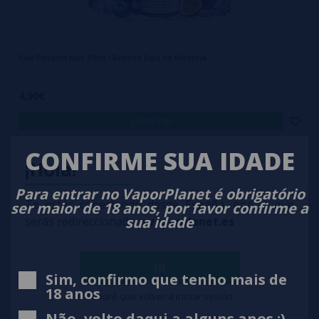
Kiwi Passion Kick 10ml - Beyond Sais de Nicotina
4,90€
comprar
CONFIRME SUA IDADE
¡Hola!
Para entrar no VaporPlanet é obrigatório
Te estás conectando desde España, por lo que
ser maior de 18 anos, por favor confirme a
sua idade
serás redireccionado a
vaporplanet.es
IR
Sim, confirmo que tenho mais de
18 anos
Tendré que volver a iniciar sesión
Não, volto daqui a alguns anos ;)