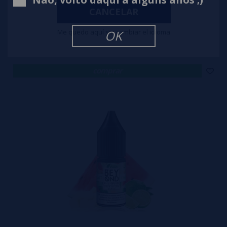
CANCELAR
Berry Melonade Blitz 10ml - Beyond Sais de Nicotina
Me quedo aquí sin cambiar el idioma
OK
4,90€
comprar