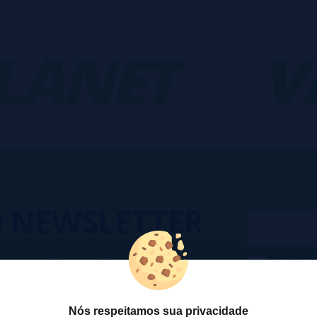
ANET
-
VA
O
NEWSLETTER
Desejo rece
cesso a Promoções, descontos e
cancelar a
ando para participar?
na
Política
Nós respeitamos sua privacidade