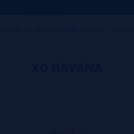
€
AQUI ESTAMOS
PARA AJUDÁ-LO COM QU
LÍQUIDOS
DIY - ALQUIMIA
FLASH
NOVIDADES
HIGH END
ome
>
Produtos
>
Vapes Descartáveis Portugal
>
XO HAVA
XO HAVANA