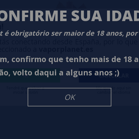
ONFIRME SUA IDA
!
 é obrigatório ser maior de 18 anos, por
tás conectando desde España, por lo que
eccionado a
vaporplanet.es
im, confirmo que tenho mais de 18 
ão, volto daqui a alguns anos ;)
IR
CANCELAR
Tendré que volver a
Me quedo aquí sin
iniciar sesión
cambiar el idioma
OK