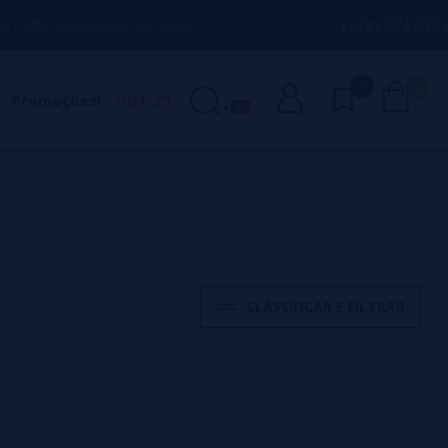
ALQUER DÚVIDA
(+34) 674 656 090 / IN
0
0
Promoções!
OUTLET
NA
CLASSIFICAR E FILTRAR