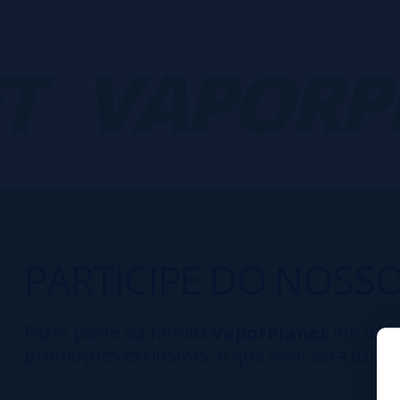
VAPORPL
PARTICIPE DO NOSS
Fazer parte da família
VaporPlanet
lhe dá a
promoções exclusivas, o que você está esper