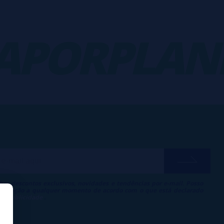
PORPLANE
ber descontos exclusivos, novidades e tendências por e-mail. Posso
 inscrição a qualquer momento de acordo com o que está declarado
 de Publicidade
.