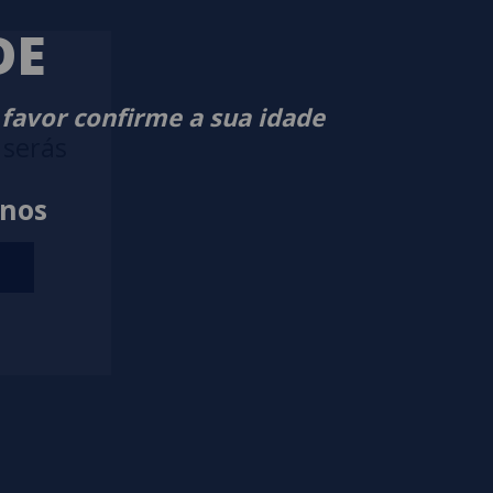
DE
 favor confirme a sua idade
 serás
anos