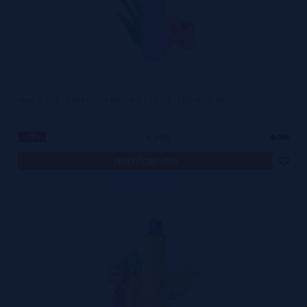
Aloe Grape - Klik Klak by Element E-liquid - SEM NICOTINA
4,99€
-29%
6,99€
notificar-me