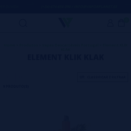
DÚVIDA
(+34) 674 656 090 / INFO@VAPORPLANET.ES
0
Home
>
Produtos
>
Vapes Descartáveis Portugal
>
Element KLIK
KLAK
ELEMENT KLIK KLAK
CLASSIFICAR E FILTRAR
9 PRODUTO(S)