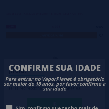
Super Sour - Klik Klak by Element E-liquid - SEM NICOTINA
4,99€
-29%
6,99€
notificar-me
CONFIRME SUA IDADE
¡Hola!
Para entrar no VaporPlanet é obrigatório
Te estás conectando desde España, por lo que
ser maior de 18 anos, por favor confirme a
sua idade
serás redireccionado a
vaporplanet.es
IR
Sim, confirmo que tenho mais de