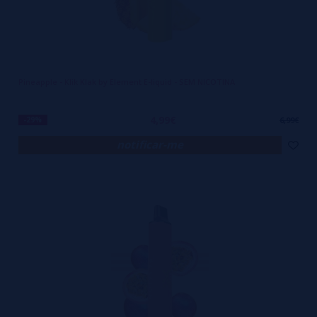
Pineapple - Klik Klak by Element E-liquid - SEM NICOTINA
4,99€
-29%
6,99€
notificar-me