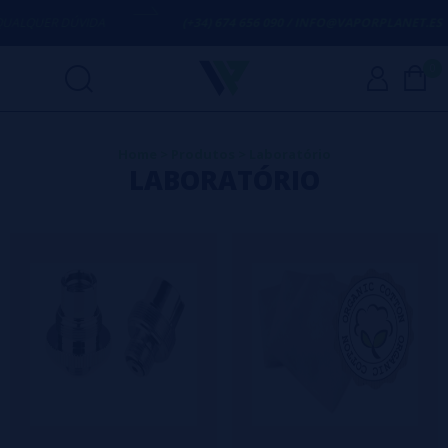
ALQUER DÚVIDA
(+34) 674 656 090 / INFO@VAPORPLANET.ES
0
Home
>
Produtos
>
Laboratório
LABORATÓRIO