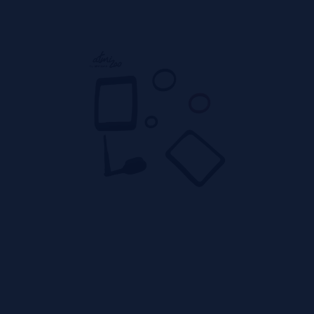
IZOO originais.
ox?
sistema Billet Box e Boro graças aos seus bridges e acessório
 oferecendo excelente sabor, precisão e personalização.