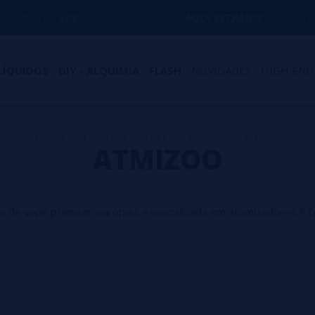
50€
AQUI ESTAMOS
PARA AJUDÁ-LO COM 
LÍQUIDOS
DIY - ALQUIMIA
FLASH
NOVIDADES
HIGH END
Home
>
Produtos
>
SISTEMA BORO
>
ATMIZOO
ATMIZOO
o de vape premium europeu, especializada em atomizadores RTA
 precisão, qualidade e design minimalista, a ATMIZOO tornou-se u
, incluindo atomizadores MTL, acessórios Billet Box e sistem