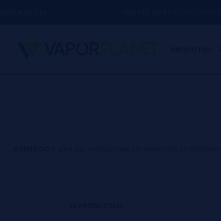
S
PORTES GRÁTIS
EM COMPRAS ACIMA DE
PRODUTOS
ATMIZOO
é uma das marcas mais reconhecidas no segment
Fabricada na Grécia e conhecida internacionalmente pela sua
10 PRODUTO(S)
Nesta categoria encontrará produtos originais da ATMIZOO