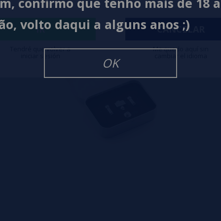
im, confirmo que tenho mais de 18 
ão, volto daqui a alguns anos ;)
IR
CANCELAR
Tendré que volver a
Me quedo aquí sin
iniciar sesión
cambiar el idioma
OK