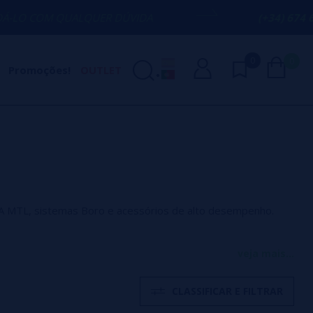
QUALQUER DÚVIDA
(+34) 674 656 090 / 
0
0
Promoções!
OUTLET
 MTL, sistemas Boro e acessórios de alto desempenho.
ma referência para os utilizadores mais exigentes.
veja mais...
CLASSIFICAR E FILTRAR
as Boro compatíveis, concebidos para oferecer produtos de