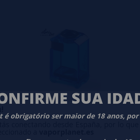
ONFIRME SUA IDA
!
 é obrigatório ser maior de 18 anos, por
m para Billet Box
tás conectando desde España, por lo que
eccionado a
vaporplanet.es