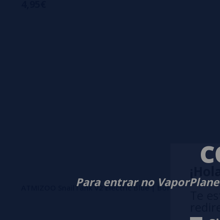
4,95€
C
¡Hola
Para entrar no VaporPlanet
ATMIZOO SnailTank V2 Electric Blue | Boro Tank Premiu
Te es
redir