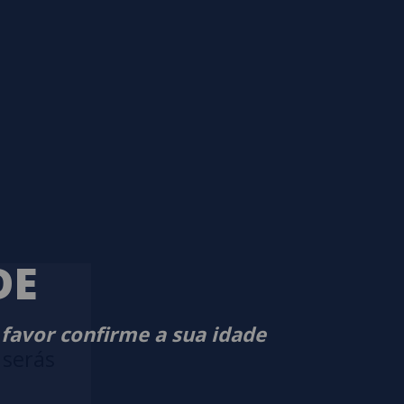
DE
 favor confirme a sua idade
 serás