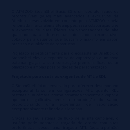
Steampipes para oferecer uma experiência de vaporização
O ATMIZOO SteamShell Basic SS é um dos atomizadores
excepcional, focada em sabor e precisão. Compatível com
reconstruíveis (RBAs) mais avançados e exclusivos da
configurações MTL e RDL, possui um deck otimizado para single coil,
Billetbox, desenvolvido em conjunto pela ATMIZOO e pela
renomada marca alemã Steampipes. Essa colaboração une
fluxo de ar intercambiável e construção premium em aço inoxidável
a expertise de duas líderes em vaporizadores de alta
qualidade para oferecer um atomizador reconstruível
SS316. A versão Basic SS mantém toda a alta qualidade da ATMIZOO
voltado para usuários que buscam o máximo em sabor,
precisão e qualidade de construção.
com uma estética elegante e minimalista em acabamento de aço
Projetado especificamente para o ecossistema Billetbox, o
inoxidável.
SteamShell eleva a experiência de vaporização a um novo
patamar graças à sua construção premium, fluxo de ar
otimizado e amplas possibilidades de personalização.
Conteúdo da caixa da Edição Básica:
Projetado para usuários exigentes de MTL e RDL
1 x SteamShell RBA (com tubo de fluxo de ar de 4,0 mm pré-instalado)
O SteamShell foi desenvolvido para oferecer desempenho
1 x Kit de Peças Sobressalentes (2 x Parafusos de Poste, 1 x Kit de
excepcional tanto em configurações MTL quanto RDL
restritas. Sua câmara interna otimizada concentra o vapor e
Anéis de Vedação SIL BLACK, 1 x Tubo de Chaminé Aberto, 1 x Tubo de
aprimora significativamente a reprodução do sabor,
proporcionando uma experiência de vaporização
Chaminé Restrito, 1 x Base Auxiliar de Reconstrução 510)
excepcionalmente refinada e silenciosa.
1 x Manual do Usuário
Graças ao seu sistema de fluxo de ar intercambiável, o
usuário pode adaptar a tragada de acordo com suas
1 x Cartão de Garantia
preferências, desde uma tragada MTL (boca-a-pulmão)