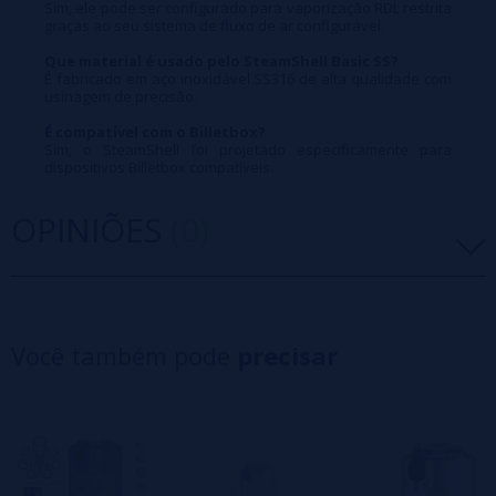
Sim, ele pode ser configurado para vaporização RDL restrita
graças ao seu sistema de fluxo de ar configurável.
Que material é usado pelo SteamShell Basic SS?
É fabricado em aço inoxidável SS316 de alta qualidade com
usinagem de precisão.
É compatível com o Billetbox?
Sim, o SteamShell foi projetado especificamente para
dispositivos Billetbox compatíveis.
OPINIÕES
(0)
5 estrelas
0%
4 estrelas
0%
Você também pode
precisar
3 estrelas
0%
2 estrelas
0%
1 estrelas
0%
0/5
Seja o primeiro a deixar um comentário