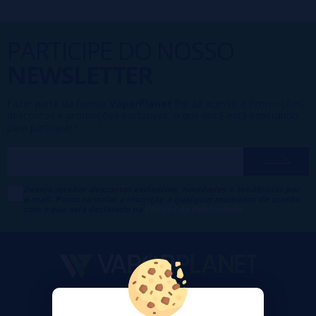
PARTICIPE DO NOSSO
NEWSLETTER
Fazer parte da família
VaporPlanet
lhe dá acesso a Promoções,
descontos e promoções exclusivas, o que você está esperando
para participar?
Desejo receber descontos exclusivos, novidades e tendências por
e-mail. Posso cancelar a inscrição a qualquer momento de acordo
com o que está declarado na
Política de Publicidade
.
VaporPlanet