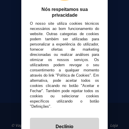
Sobre nós
Calculadora DIY Alquimia
Nós respeitamos sua
privacidade
Contato
O nosso site utiliza cookies técnicos
necessários ao bom funcionamento do
Suporte ao cliente
website. Outras categorias de cookies
Envio e devoluções
podem também ser utilizadas para
personalizar a experiência do utilizador,
Formas de pagamento
fornecer ofertas de marketing
Contato
direcionadas ou realizar análises para
otimizar os nossos serviços. Os
utilizadores podem revogar o seu
Segurança e privacidade
consentimento a qualquer momento
Termos e Condições de Uso
através do link "Política de Cookies". Em
Política de privacidade
alternativa, pode aceitar todos os
cookies clicando no botão "Aceitar e
Política de cookies
Fechar". Também pode rejeitar todos os
cookies ou selecionar cookies
específicos utilizando o botão
"Definições".
© VaporPlanet.pt
|
Compre Cigarros Eletrônicos
|
Loja
Declínio