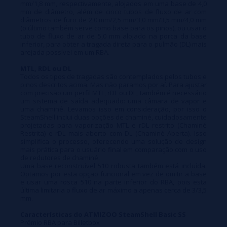
mm/1,8 mm, respectivamente, alojados em uma base de 4,0
mm de diâmetro, além de cinco tubos de fluxo de ar com
diâmetros de furo de 2,0 mm/2,5 mm/3,0 mm/3,5 mm/4,0 mm
(o último também serve como base para os pinos), ou usar o
tubo de fluxo de ar de 5,0 mm alojado na porca da base
inferior, para obter a tragada direta para o pulmão (DL) mais
arejada possível em um RBA.
MTL, RDL ou DL
Todos os tipos de tragadas são contemplados pelos tubos e
pinos descritos acima. Mas não paramos por aí. Para ajustar
com precisão um perfil MTL, rDL ou DL, também é necessário
um sistema de saída adequado: uma câmara de vapor e
uma chaminé. Levamos isso em consideração, por isso o
SteamShell inclui duas opções de chaminé, cuidadosamente
projetadas para vaporização MTL e rDL restrito (Chaminé
Restrita) e rDL mais aberto com DL (Chaminé Aberta). Isso
simplifica o processo, oferecendo uma solução de design
mais prática para o usuário final em comparação com o uso
de redutores de chaminé.
Uma base reconstruível 510 robusta também está incluída.
Optamos por esta opção funcional em vez de omitir a base
e usar uma rosca 510 na parte inferior do RBA, pois esta
última limitaria o fluxo de ar máximo a apenas cerca de 3/3,5
mm.
Características do ATMIZOO SteamShell Basic SS
Prêmio RBA para Billetbox