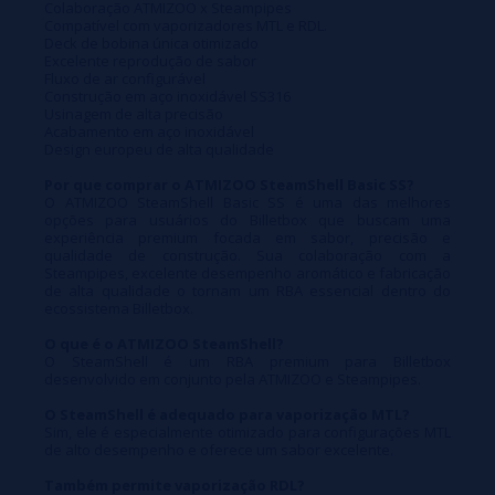
Colaboração ATMIZOO x Steampipes
Compatível com vaporizadores MTL e RDL.
Deck de bobina única otimizado
Excelente reprodução de sabor
Fluxo de ar configurável
Construção em aço inoxidável SS316
Usinagem de alta precisão
Acabamento em aço inoxidável
Design europeu de alta qualidade
Por que comprar o ATMIZOO SteamShell Basic SS?
O ATMIZOO SteamShell Basic SS é uma das melhores
opções para usuários do Billetbox que buscam uma
experiência premium focada em sabor, precisão e
qualidade de construção. Sua colaboração com a
Steampipes, excelente desempenho aromático e fabricação
de alta qualidade o tornam um RBA essencial dentro do
ecossistema Billetbox.
O que é o ATMIZOO SteamShell?
O SteamShell é um RBA premium para Billetbox
desenvolvido em conjunto pela ATMIZOO e Steampipes.
O SteamShell é adequado para vaporização MTL?
Sim, ele é especialmente otimizado para configurações MTL
de alto desempenho e oferece um sabor excelente.
Também permite vaporização RDL?