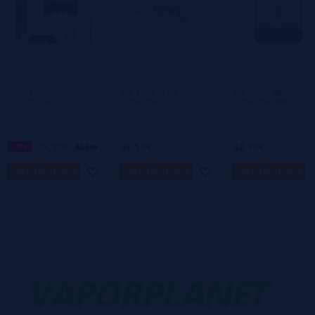
Escreva sua opinião sobre este produto
Ainda não há comentários, você quer ser o
primeiro a deixar um? Sua opinião é
importante para nós!
520 Tank Boro V2
520 TANK PLUS BORO
850 BORO RBA –
Cthulhu Mod
CTHULHU
CTHULHU MOD
38,90€
43,50€
42,90€
-8%
42,50€
notificar-me
notificar-me
notificar-me
VAPORPLANET
-