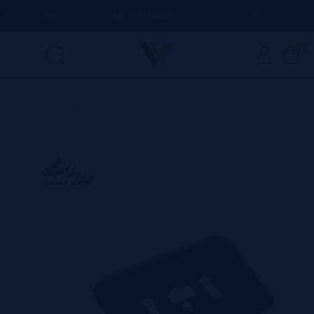
A DE
50€
AQUI ESTAMOS
PARA AJUDÁ-LO COM QUALQUER DÚVI
0
Home
>
Produtos
>
SISTEMA BORO
>
RBAs, AIO TANKS & BRIDGES
>
ATMIZOO SteamShell Basic Edition SS | RBA Premium