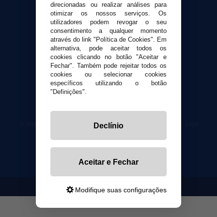
Contato
direcionadas ou realizar análises para
otimizar os nossos serviços. Os
utilizadores podem revogar o seu
Segurança e privacidade
consentimento a qualquer momento
Termos e Condições de Uso
através do link "Política de Cookies". Em
Política de privacidade
alternativa, pode aceitar todos os
cookies clicando no botão "Aceitar e
Política de cookies
Fechar". Também pode rejeitar todos os
cookies ou selecionar cookies
específicos utilizando o botão
"Definições".
© VaporPlanet.pt
|
Compre Cigarros Eletrônicos
|
Loja
Declínio
Cigarrillos Electronicos
Yopi Online SL CIF: B90451832
Aceitar e Fechar
Modifique suas configurações