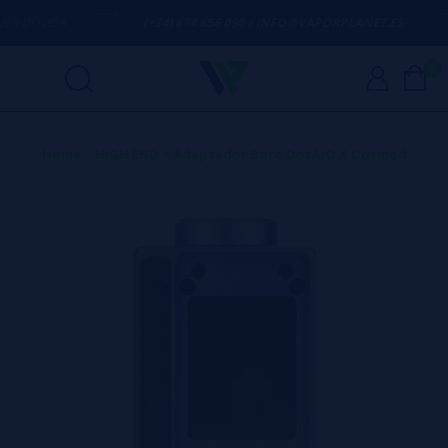
 DÚVIDA
(+34) 674 656 090 / INFO@VAPORPLANET.ES
0
Home
>
HIGH END
>
Adaptador Boro DotAIO X Dotmod