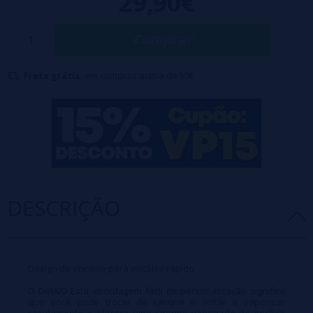
29,90€
vaporização pessoal com o mínimo de esforço possível. O design
Comprar
modular do DotAIO X levará sua jornada vaping para o próximo nível!
Frete grátis:
em compras acima de 50€
DESCRIÇÃO
Design de encaixe para encaixe rápido
O DotAIO Esta abordagem fácil de personalização significa
que você pode trocar de tanque e voltar a vaporizar
rapidamente e oferece uma enorme variedade de opções