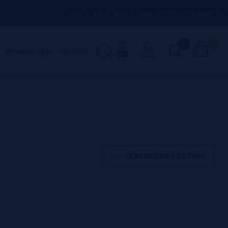
(+34) 674 656 090 / INFO@VAPORPLANET.ES
0
0
Promoções!
OUTLET
CLASSIFICAR E FILTRAR