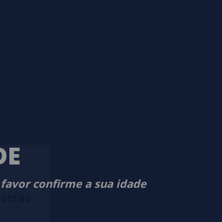
DE
 favor confirme a sua idade
 serás