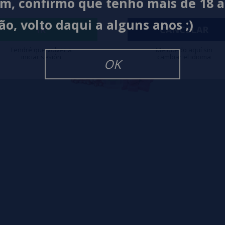
im, confirmo que tenho mais de 18 
ão, volto daqui a alguns anos ;)
IR
CANCELAR
Tendré que volver a
Me quedo aquí sin
iniciar sesión
cambiar el idioma
OK