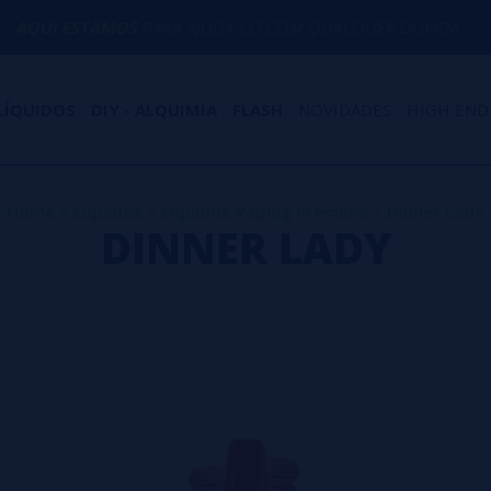
AMOS
PARA AJUDÁ-LO COM QUALQUER DÚVIDA
LÍQUIDOS
DIY - ALQUIMIA
FLASH
NOVIDADES
HIGH END
Home
>
Líquidos
>
Líquidos Vaping Premium
>
Dinner Lady
DINNER LADY