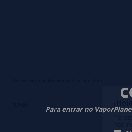
Dinner Lady Ice Strawberry Bikini Ice 50ml
C
¡Hola
9,50€
Para entrar no VaporPlanet
Te es
redir