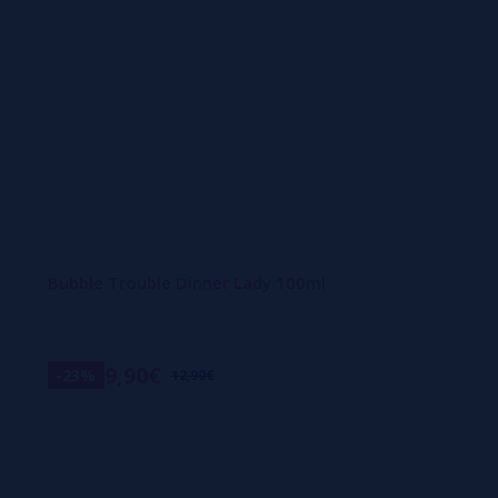
Bubble Trouble Dinner Lady 100ml
9,90€
-23%
12,90€