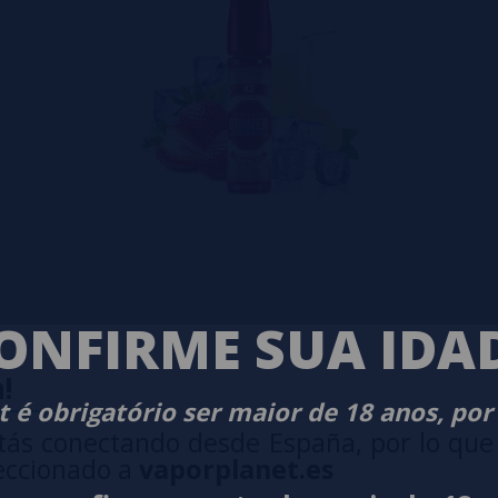
ONFIRME SUA IDA
!
 é obrigatório ser maior de 18 anos, por
tás conectando desde España, por lo que
eccionado a
vaporplanet.es