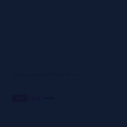
Dinner Lady LEMON TART 50 ml
9,95€
-31%
14,50€