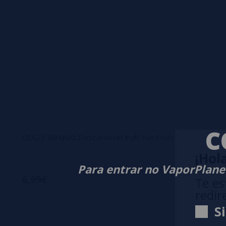
C
CRAZY MANGO Descartávei Puff Yuz Fruizee 20mg - 600
¡Hola
Para entrar no VaporPlanet
6,99€
Te es
redir
S