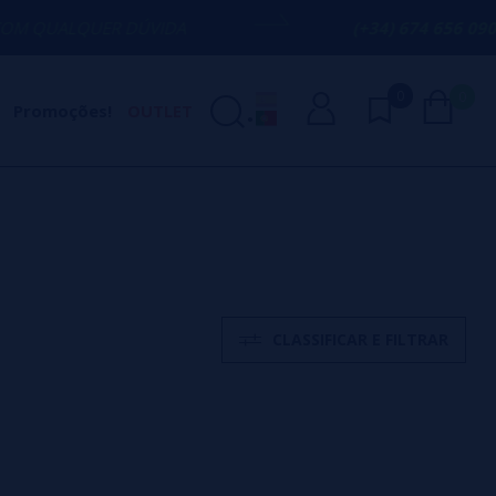
ER DÚVIDA
(+34) 674 656 090 / INFO@V
0
0
Promoções!
OUTLET
CLASSIFICAR E FILTRAR