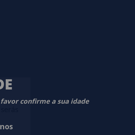
DE
 favor confirme a sua idade
 serás
anos