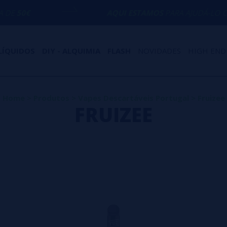
AQUI ESTAMOS
PARA AJUDÁ-LO COM QUALQU
LÍQUIDOS
DIY - ALQUIMIA
FLASH
NOVIDADES
HIGH END
Home
>
Produtos
>
Vapes Descartáveis Portugal
>
Fruizee
FRUIZEE