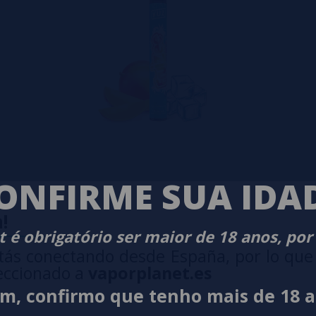
ONFIRME SUA IDA
Puff
!
 é obrigatório ser maior de 18 anos, por
tás conectando desde España, por lo que
eccionado a
vaporplanet.es
im, confirmo que tenho mais de 18 