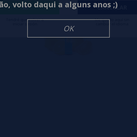
ão, volto daqui a alguns anos ;)
IR
CANCELAR
Tendré que volver a
Me quedo aquí sin
iniciar sesión
cambiar el idioma
OK