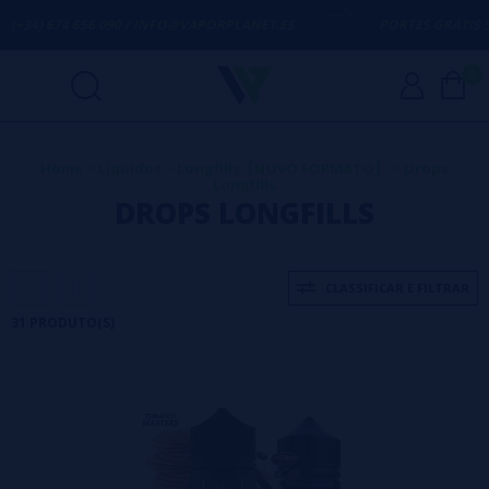
090 / INFO@VAPORPLANET.ES
PORTES GRÁTIS
EM COMPRAS ACIM
0
Home
>
Líquidos
>
Longfills【NOVO FORMATO】
>
Drops
Longfills
DROPS LONGFILLS
CLASSIFICAR E FILTRAR
31 PRODUTO(S)