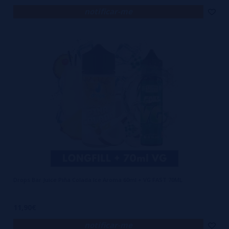
notificar-me
Drops Bar Juice Piña Colada Ice Aroma 60ml + VG FAST 70ML
11,90€
notificar-me