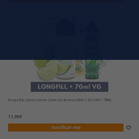
Drops Bar Juice Lemon Lime Ice Aroma 60ml + VG FAST 70ML
11,90€
notificar-me