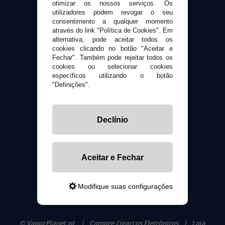
otimizar os nossos serviços. Os
Sobre nós
utilizadores podem revogar o seu
Calculadora DIY Alquimia
consentimento a qualquer momento
através do link "Política de Cookies". Em
Contato
alternativa, pode aceitar todos os
cookies clicando no botão "Aceitar e
Fechar". Também pode rejeitar todos os
Suporte ao cliente
cookies ou selecionar cookies
Envio e devoluções
específicos utilizando o botão
Formas de pagamento
"Definições".
Contato
Declínio
Segurança e privacidade
Termos e Condições de Uso
Política de privacidade
Aceitar e Fechar
Política de cookies
Modifique suas configurações
© VaporPlanet.pt
|
Compre Cigarros Eletrônicos
|
Loja