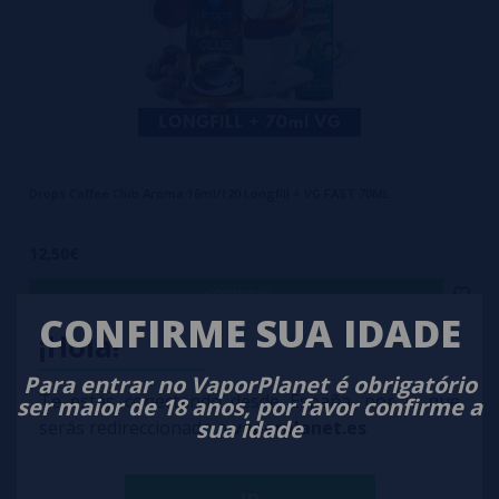
Drops Coffee Club Aroma 16ml/120 Longfill + VG FAST 70ML
12,50€
comprar
CONFIRME SUA IDADE
¡Hola!
Para entrar no VaporPlanet é obrigatório
Te estás conectando desde España, por lo que
ser maior de 18 anos, por favor confirme a
sua idade
serás redireccionado a
vaporplanet.es