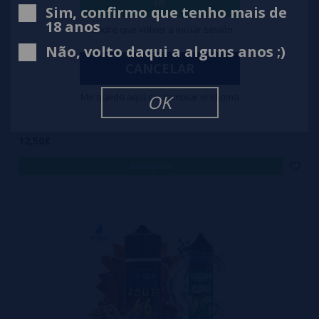
IR
Sim, confirmo que tenho mais de
18 anos
Tendré que volver a iniciar sesión
Não, volto daqui a alguns anos ;)
CANCELAR
Me quedo aquí sin cambiar el idioma
OK
Drops Black Djinn Aroma 16ml/120 Longfill + VG FAST 70ML
12,50€
comprar